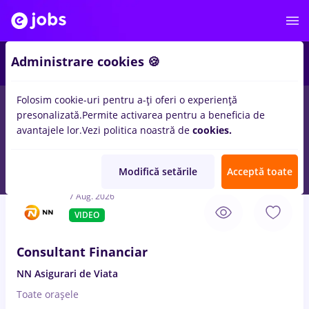
5
Administrare cookies 🍪
Folosim cookie-uri pentru a-ți oferi o experiență
presonalizată.
Permite activarea pentru a beneficia de
Salarii
Student
avantajele lor.
Vezi politica noastră de
cookies.
99
locuri de munca
Full time
in
Strainatate
pentru
Entry-Level
(< 2 ani)
in
Banci, Asigurari
Modifică setările
Acceptă toate
7 Aug. 2026
VIDEO
Consultant Financiar
NN Asigurari de Viata
Toate oraşele