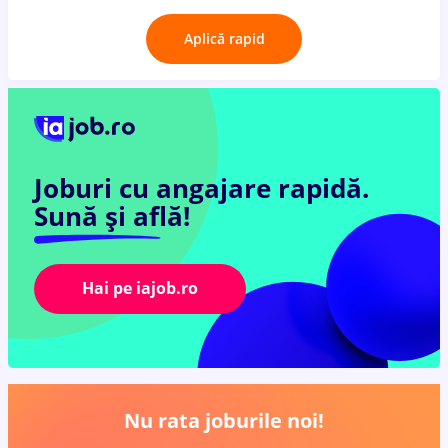
Aplică rapid
Joburi cu angajare rapidă.
Sună și află!
Hai pe iajob.ro
Nu rata joburile noi!