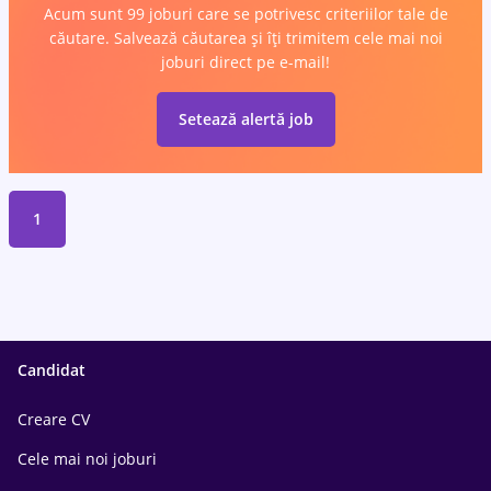
Acum sunt 99 joburi care se potrivesc criteriilor tale de
căutare. Salvează căutarea și îți trimitem cele mai noi
joburi direct pe e-mail!
Setează alertă job
1
Candidat
Creare CV
Cele mai noi joburi