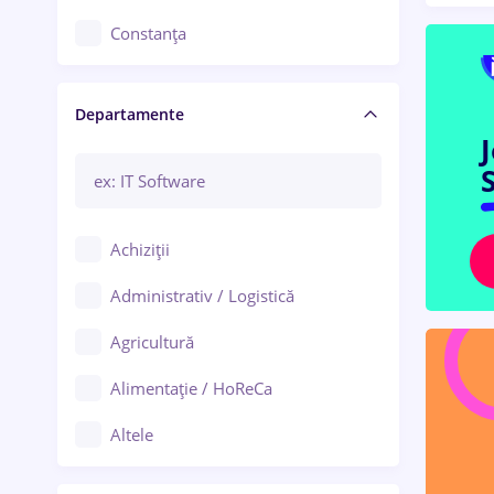
Constanța
Craiova
Departamente
Brașov
Bacău
S
Brăila
Achiziții
Galați (Galați)
Administrativ / Logistică
Oradea
Agricultură
Ploiești
Alimentație / HoReCa
Adjud
Altele
Aiud
Arhitectură / Design interior