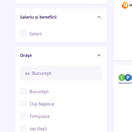
Salariu și beneficii
Salarii
Orașe
București
Cluj-Napoca
Timișoara
Iași (Iași)