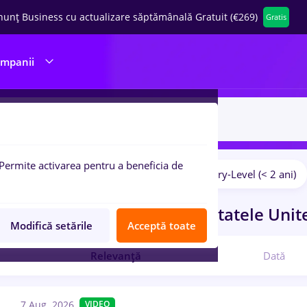
nunț Business cu actualizare săptămânală Gratuit (€269)
Gratis
ompanii
Permite activarea pentru a beneficia de
Salarii
Fără experiență
Entry-Level (< 2 ani)
pulare:
ocuri de munca
Full time
in
Statele Unit
Modifică setările
Acceptă toate
Relevanță
Dată
7 Aug. 2026
VIDEO