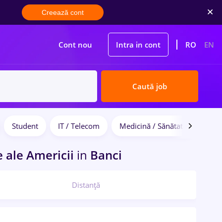
Creează cont
Cont nou
Intra in cont
RO
EN
Caută job
Student
IT / Telecom
Medicină / Sănătate
e ale Americii
in
Banci
Distanță