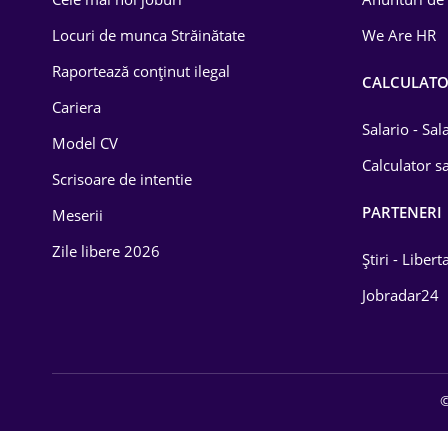
Drept
Locuri de munca Străinătate
We Are HR
Educație / Training
Raportează conținut ilegal
CALCULAT
Cariera
Energetică
Salario - Sa
Model CV
Farma
Calculator sa
Scrisoare de intentie
Imobiliară
PARTENERI
Meserii
IT / Telecom
Zile libere 2026
Știri - Libert
Lemn / PVC
Jobradar24
Mașini / Auto
Media / Internet
©
Medicină / Sănătate