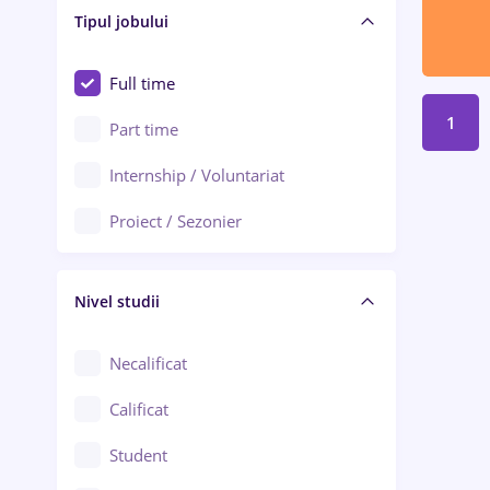
Alba Iulia
Tipul jobului
Asigurări
Alexandria
Au pair / Babysitter / Curățenie
Full time
Arad
1
Audit / Consultanță
Part time
Baia Mare
Auto / Echipamente
Internship / Voluntariat
Bârlad
Automatizări
Proiect / Sezonier
Bistrița (Bistrița-Năsăud)
Bănci
Nivel studii
Cercetare - dezvoltare
Chimie / Biochimie
Necalificat
Confecții / Design vestimentar
Calificat
Construcții / Instalații
Student