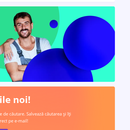
le noi!
e de căutare. Salvează căutarea și îți
rect pe e-mail!