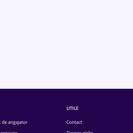
UTILE
 de angajator
Contact
 angajare
Despre eJobs