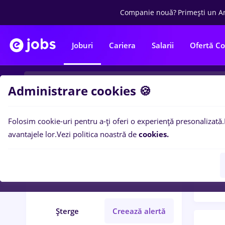
Companie nouă?
Primești un A
Joburi
Cariera
Salarii
Ofertă C
Administrare cookies 🍪
Folosim cookie-uri pentru a-ți oferi o experiență presonalizată.
Filtre po
Filtre
avantajele lor.
Vezi politica noastră de
cookies.
100
l
Statele Unite ale Americii
Bănci
Full time
Șterge
Creează alertă