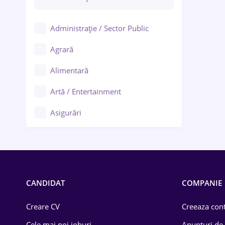
Administrație / Sector Public
Agrară
Alimentară
Artă / Entertainment
Asigurări
Bănci / Servicii financiare
Call-center / BPO
Chimică
CANDIDAT
COMPANIE
Comerț / Retail
Creare CV
Creeaza cont
Construcții
Cele mai noi joburi
Anunturi de