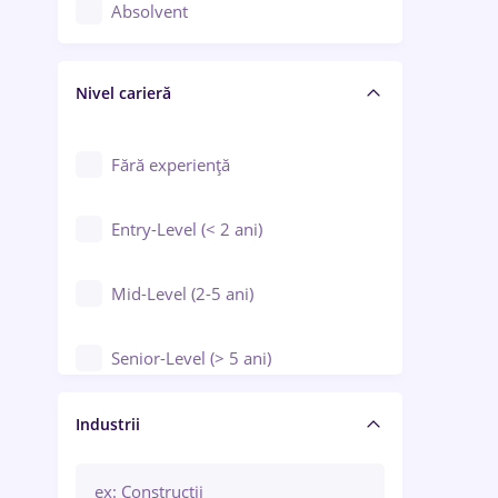
Controlul calității
Absolvent
Crewing / Casino / Entertainment
Nivel carieră
Educație / Training / Arte
Farmacie
Fără experiență
Entry-Level (< 2 ani)
Mid-Level (2-5 ani)
Senior-Level (> 5 ani)
Manager / Executiv
Industrii