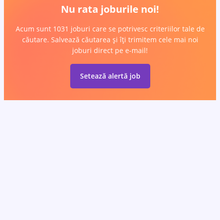
Nu rata joburile noi!
Acum sunt 1031 joburi care se potrivesc criteriilor tale de
căutare. Salvează căutarea și îți trimitem cele mai noi
joburi direct pe e-mail!
Setează alertă job