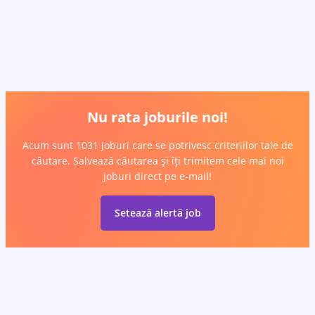
Nu rata joburile noi!
Acum sunt 1031 joburi care se potrivesc criteriilor tale de
căutare. Salvează căutarea și îți trimitem cele mai noi
joburi direct pe e-mail!
Setează alertă job