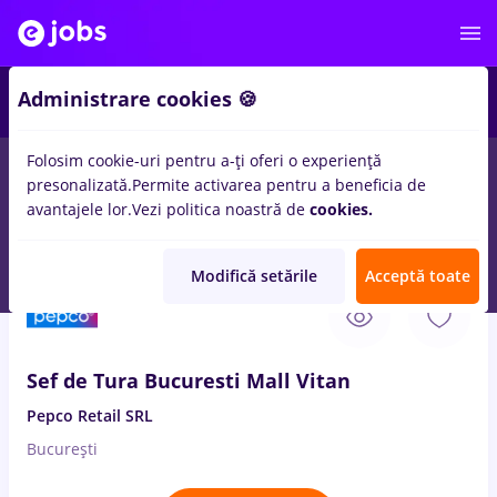
1
Administrare cookies 🍪
Folosim cookie-uri pentru a-ți oferi o experiență
presonalizată.
Permite activarea pentru a beneficia de
Salarii
Remote (de acasă)
București
Cluj-Napoc
avantajele lor.
Vezi politica noastră de
cookies.
1031
locuri de munca
sef santier
- Pagina 2
Modifică setările
Acceptă toate
8 Aug. 2026
Sef de Tura Bucuresti Mall Vitan
Pepco Retail SRL
București