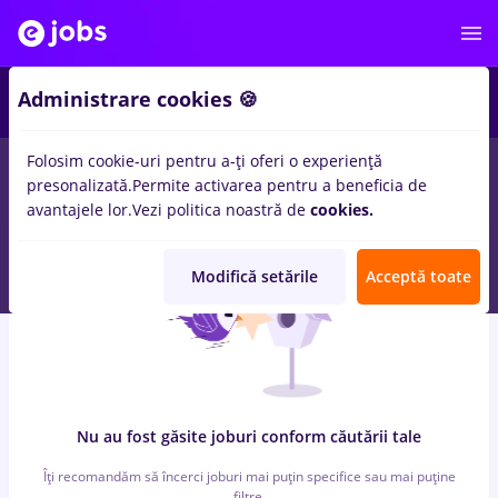
7
Administrare cookies 🍪
Folosim cookie-uri pentru a-ți oferi o experiență
0
locuri de munca
cu salarii sourcing, Part time
in
Timisoara
presonalizată.
Permite activarea pentru a beneficia de
pentru
Student, Fara experienta
in
IT / Telecom
avantajele lor.
Vezi politica noastră de
cookies.
Modifică setările
Acceptă toate
Nu au fost găsite joburi conform căutării tale
Îți recomandăm să încerci joburi mai puțin specifice sau mai puține
filtre.