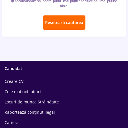
Îți recomandăm să încerci joburi mai puțin specifice sau mai puține
filtre.
Resetează căutarea
Candidat
Creare CV
Cele mai noi joburi
Locuri de munca Străinătate
Raportează conținut ilegal
Cariera