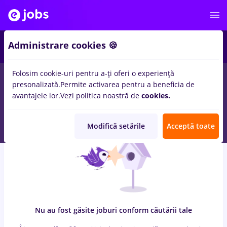
7
Administrare cookies 🍪
Folosim cookie-uri pentru a-ți oferi o experiență
0
locuri de munca
cu salarii Part time
in
Timisoara
pentru
presonalizată.
Permite activarea pentru a beneficia de
Student, Senior-Level (> 5 ani)
in
Constructii / Instalatii,
avantajele lor.
Vezi politica noastră de
cookies.
Medicina / Sanatate
Modifică setările
Acceptă toate
Nu au fost găsite joburi conform căutării tale