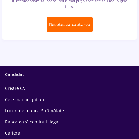
Îți recomandăm să încerci joburi mai puțin specifice sau mai puține
filtre.
Resetează căutarea
Candidat
Creare CV
Cele mai noi joburi
Locuri de munca Străinătate
Raportează conținut ilegal
Cariera