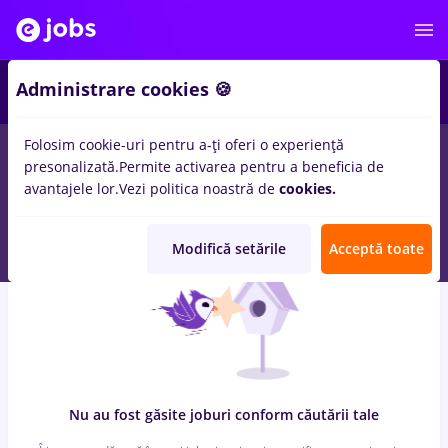
8
Administrare cookies 🍪
Folosim cookie-uri pentru a-ți oferi o experiență
0
locuri de munca
cu salarii winner, Full time
in
Timisoara
presonalizată.
Permite activarea pentru a beneficia de
pentru
Student, Fara experienta
in
Constructii / Instalatii, IT /
avantajele lor.
Vezi politica noastră de
cookies.
Telecom
Modifică setările
Acceptă toate
Nu au fost găsite joburi conform căutării tale