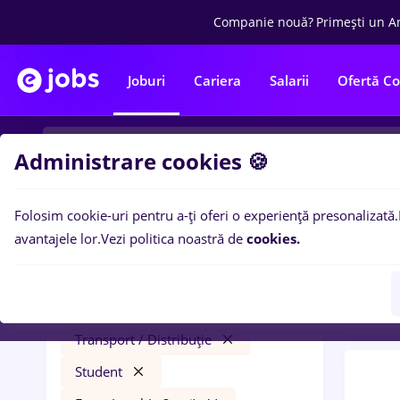
Companie nouă?
Primești un A
Joburi
Cariera
Salarii
Ofertă C
Administrare cookies 🍪
Folosim cookie-uri pentru a-ți oferi o experiență presonalizată.
0
loc
Filtre
avantajele lor.
Vezi politica noastră de
cookies.
2 ani
avocat
Salarii
Străinătate
Transport / Distribuție
Student