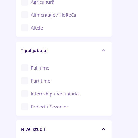
Agricultură
Ploiești
Alimentație / HoReCa
Adjud
Altele
Aiud
Arhitectură / Design interior
Alba Iulia
Tipul jobului
Asigurări
Alexandria
Au pair / Babysitter / Curățenie
Full time
Arad
Audit / Consultanță
Part time
Baia Mare
Auto / Echipamente
Internship / Voluntariat
Bârlad
Automatizări
Proiect / Sezonier
Bistrița (Bistrița-Năsăud)
Bănci
Nivel studii
Cercetare - dezvoltare