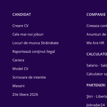
Call-center / BPO
Chimică
CANDIDAT
COMPANIE
Comerț / Retail
Creare CV
Creeaza cont
Construcții
Cele mai noi joburi
Anunturi de
Drept
Locuri de munca Străinătate
We Are HR
Educație / Training
Raportează conținut ilegal
CALCULAT
Cariera
Energetică
Salario - Sa
Model CV
Farma
Calculator sa
Scrisoare de intentie
Imobiliară
PARTENERI
Meserii
IT / Telecom
Zile libere 2026
Știri - Libert
Lemn / PVC
Jobradar24