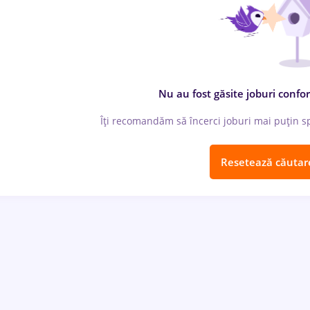
Nu au fost găsite joburi confor
Îți recomandăm să încerci joburi mai puțin spe
Resetează căutar