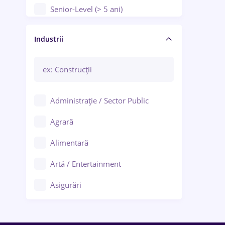
Senior-Level (> 5 ani)
Manager / Executiv
Industrii
Administrație / Sector Public
Agrară
Alimentară
Artă / Entertainment
Asigurări
Bănci / Servicii financiare