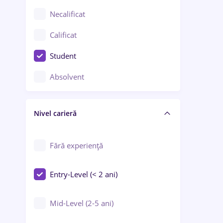
Chimie / Biochimie
Necalificat
Confecții / Design vestimentar
Calificat
Construcții / Instalații
Student
Controlul calității
Absolvent
Crewing / Casino / Entertainment
Nivel carieră
Educație / Training / Arte
Farmacie
Fără experiență
Entry-Level (< 2 ani)
Mid-Level (2-5 ani)