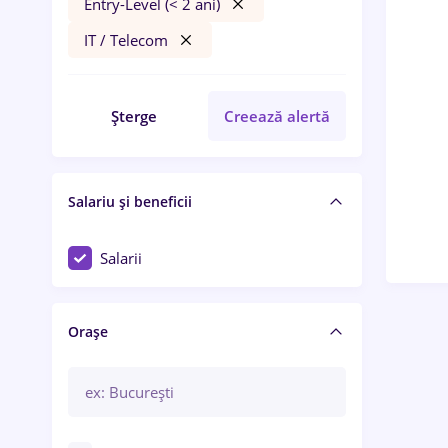
Entry-Level (< 2 ani)
IT / Telecom
Șterge
Creează alertă
Salariu și beneficii
Salarii
Orașe