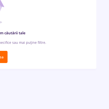
m căutării tale
cifice sau mai puține filtre.
ea