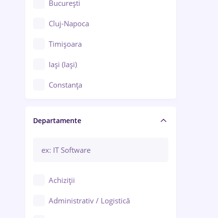
București
Cluj-Napoca
Timișoara
Iași (Iași)
Constanța
Craiova
Departamente
Brașov
Bacău
Brăila
Achiziții
Galați (Galați)
Administrativ / Logistică
Oradea