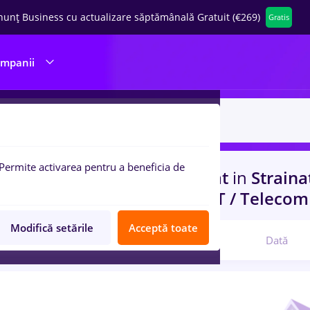
nunț Business cu actualizare săptămânală Gratuit (€269)
Gratis
ompanii
Permite activarea pentru a beneficia de
uri de munca
cu salarii avocat
in
Straina
)
in
Transport / Distributie, IT / Telecom
Modifică setările
Acceptă toate
Relevanță
Dată