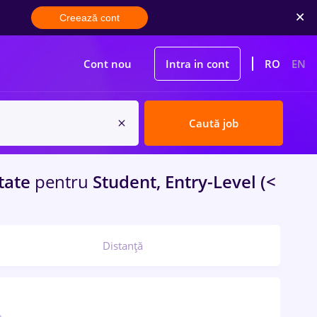
Creează cont
Cont nou
Intra in cont
RO
EN
Caută job
tate
pentru
Student, Entry-Level (<
Distanță