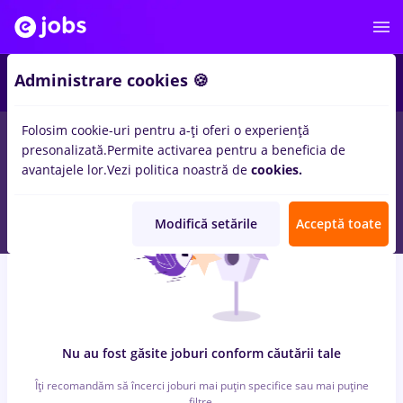
6
Administrare cookies 🍪
Folosim cookie-uri pentru a-ți oferi o experiență
0
locuri de munca
cu salarii Part time
in
Strainatate
pentru
presonalizată.
Permite activarea pentru a beneficia de
Student
in
Controlul calitatii, IT / Telecom
avantajele lor.
Vezi politica noastră de
cookies.
Modifică setările
Acceptă toate
Nu au fost găsite joburi conform căutării tale
Îți recomandăm să încerci joburi mai puțin specifice sau mai puține
filtre.