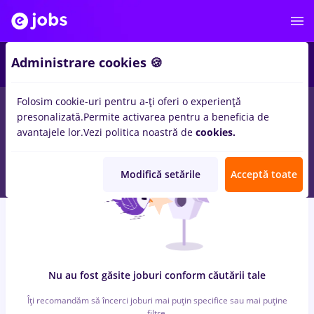
7
Administrare cookies 🍪
Folosim cookie-uri pentru a-ți oferi o experiență
0
locuri de munca
cu salarii sourcing, Part time
in
Strainatate
presonalizată.
Permite activarea pentru a beneficia de
pentru
Student, Fara experienta
in
Constructii / Instalatii
avantajele lor.
Vezi politica noastră de
cookies.
Modifică setările
Acceptă toate
Nu au fost găsite joburi conform căutării tale
Îți recomandăm să încerci joburi mai puțin specifice sau mai puține
filtre.