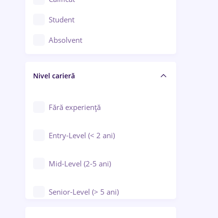
Construcții / Instalații
Student
Controlul calității
Absolvent
Crewing / Casino / Entertainment
Nivel carieră
Educație / Training / Arte
Farmacie
Fără experiență
Entry-Level (< 2 ani)
Mid-Level (2-5 ani)
Senior-Level (> 5 ani)