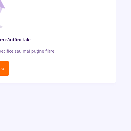
m căutării tale
cifice sau mai puține filtre.
ea