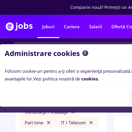
Companie nouă?
Primești un A
Joburi
Cariera
Salarii
Ofertă C
Administrare cookies 🍪
Folosim cookie-uri pentru a-ți oferi o experiență presonalizată.
0
loc
Filtre
avantajele lor.
Vezi politica noastră de
cookies.
/ Ins
viseul de jos
Salarii
Străinătate
Construcții / Instalații
Part time
IT / Telecom