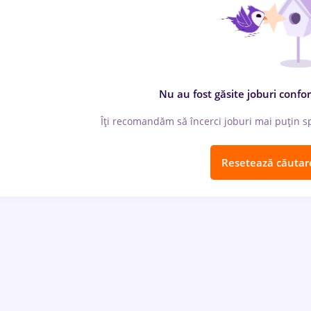
Nu au fost găsite joburi confor
Îți recomandăm să încerci joburi mai puțin spe
Resetează căutar