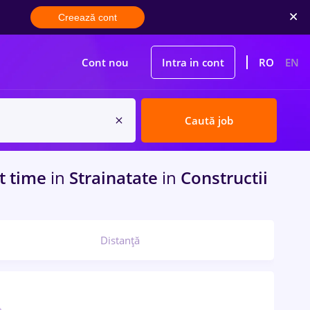
Creează cont
Cont nou
Intra in cont
RO
EN
Caută job
rt time
in
Strainatate
in
Constructii
Distanță