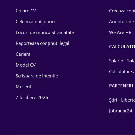
Comerț / Retail
Creare CV
Creeaza cont
Construcții
Cele mai noi joburi
Anunturi de
Drept
Locuri de munca Străinătate
We Are HR
Educație / Training
Raportează conținut ilegal
CALCULAT
Cariera
Energetică
Salario - Sa
Model CV
Farma
Calculator sa
Scrisoare de intentie
Imobiliară
PARTENERI
Meserii
IT / Telecom
Zile libere 2026
Știri - Libert
Lemn / PVC
Jobradar24
Mașini / Auto
Media / Internet