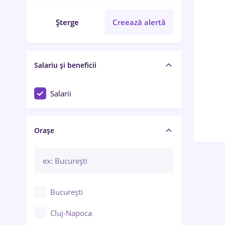
Șterge
Creează alertă
Salariu și beneficii
Salarii
Orașe
București
Cluj-Napoca