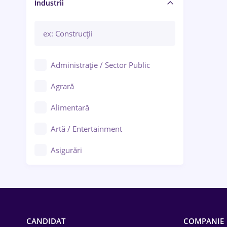
Manager / Executiv
Industrii
Administrație / Sector Public
Agrară
Alimentară
Artă / Entertainment
Asigurări
Bănci / Servicii financiare
Call-center / BPO
Chimică
CANDIDAT
COMPANIE