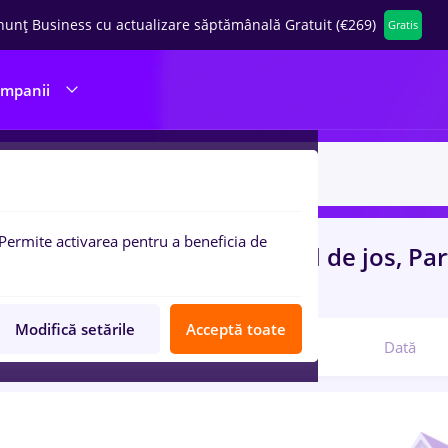
nunț Business cu actualizare săptămânală Gratuit (€269)
Gratis
ompanii
Permite activarea pentru a beneficia de
uri de munca
cu salarii viseul de jos, Pa
talatii, IT / Telecom
Modifică setările
Acceptă toate
Relevanță
Dată