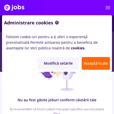
6
Administrare cookies 🍪
Folosim cookie-uri pentru a-ți oferi o experiență
0
locuri de munca
cu salarii birou notarial
in
Strainatate
presonalizată.
Permite activarea pentru a beneficia de
pentru
Student, Fara experienta
in
Constructii / Instalatii
avantajele lor.
Vezi politica noastră de
cookies.
Modifică setările
Acceptă toate
Nu au fost găsite joburi conform căutării tale
Îți recomandăm să încerci joburi mai puțin specifice sau mai puține
filtre.