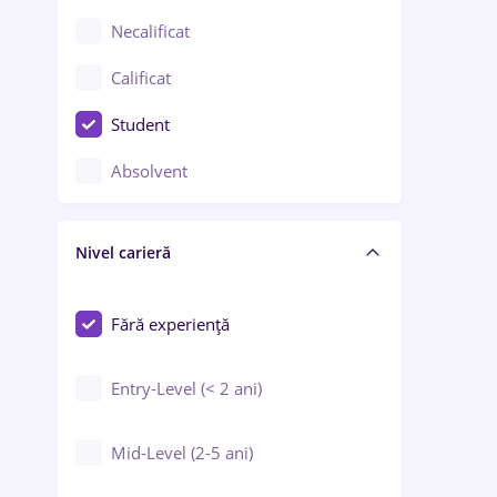
Chimie / Biochimie
Necalificat
Confecții / Design vestimentar
Calificat
Construcții / Instalații
Student
Controlul calității
Absolvent
Crewing / Casino / Entertainment
Nivel carieră
Educație / Training / Arte
Farmacie
Fără experiență
Entry-Level (< 2 ani)
Mid-Level (2-5 ani)