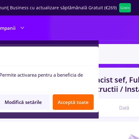
nunț Business cu actualizare săptămânală Gratuit (€269)
Gratis
ompanii
Permite activarea pentru a beneficia de
uri de munca
cu salarii farmacist sef, Fu
nt, Fara experienta
in
Constructii / Inst
Modifică setările
Acceptă toate
Relevanță
Dată