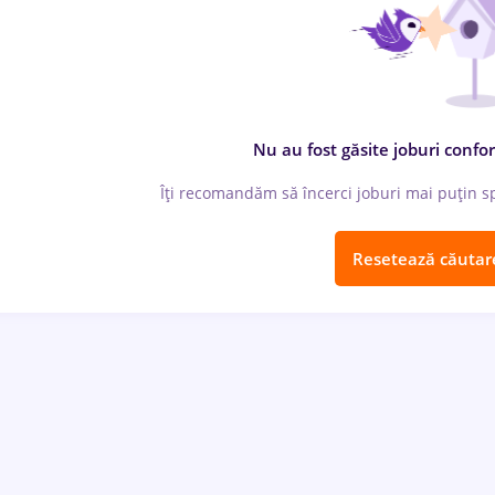
Nu au fost găsite joburi confor
Îți recomandăm să încerci joburi mai puțin spe
Resetează căutar