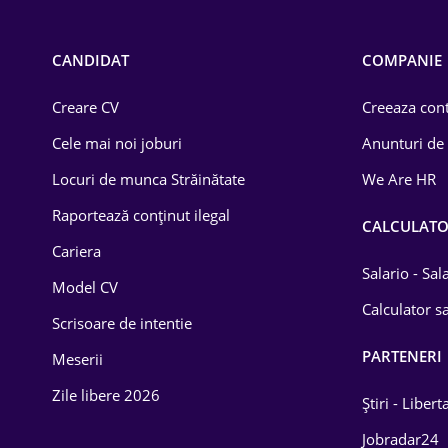
Call-center / BPO
Chimică
CANDIDAT
COMPANIE
Comerț / Retail
Creare CV
Creeaza cont
Construcții
Cele mai noi joburi
Anunturi de
Drept
Locuri de munca Străinătate
We Are HR
Educație / Training
Raportează conținut ilegal
CALCULAT
Cariera
Energetică
Salario - Sa
Model CV
Farma
Calculator sa
Scrisoare de intentie
Imobiliară
PARTENERI
Meserii
IT / Telecom
Zile libere 2026
Știri - Libert
Lemn / PVC
Jobradar24