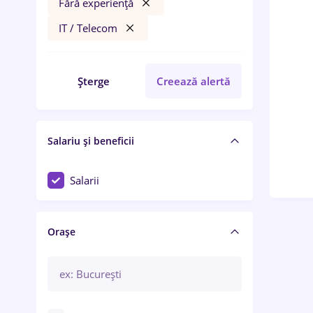
Fără experiență
IT / Telecom
Șterge
Creează alertă
Salariu și beneficii
Salarii
Orașe