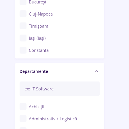
București
Cluj-Napoca
Timișoara
Iași (Iași)
Constanța
Craiova
Departamente
Brașov
Bacău
Brăila
Achiziții
Galați (Galați)
Administrativ / Logistică
Oradea