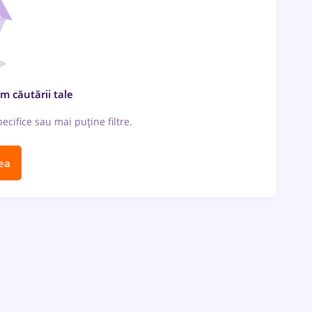
m căutării tale
cifice sau mai puține filtre.
ea