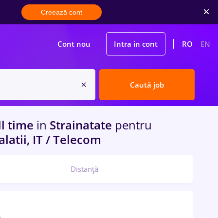
Creează cont
Cont nou
Intra in cont
RO
EN
Caută job
ll time
in
Strainatate
pentru
alatii, IT / Telecom
Distanță