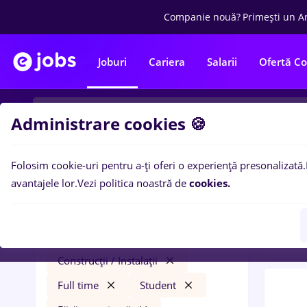
Companie nouă?
Primești un A
Joburi
Cariera
Salarii
Ofertă C
Administrare cookies 🍪
Folosim cookie-uri pentru a-ți oferi o experiență presonalizată.
0
loc
Filtre
avantajele lor.
Vezi politica noastră de
cookies.
Stude
farmacist sef
Salarii
Străinătate
Construcții / Instalații
Full time
Student