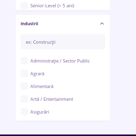
Senior-Level (> 5 ani)
Manager / Executiv
Industrii
Administrație / Sector Public
Agrară
Alimentară
Artă / Entertainment
Asigurări
Bănci / Servicii financiare