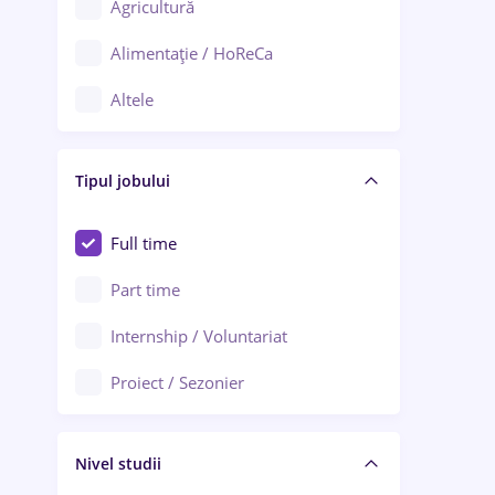
Agricultură
Ploiești
Alimentație / HoReCa
Adjud
Altele
Aiud
Arhitectură / Design interior
Alba Iulia
Tipul jobului
Asigurări
Alexandria
Au pair / Babysitter / Curățenie
Full time
Arad
Audit / Consultanță
Part time
Baia Mare
Auto / Echipamente
Internship / Voluntariat
Bârlad
Automatizări
Proiect / Sezonier
Bistrița (Bistrița-Năsăud)
Bănci
Nivel studii
Cercetare - dezvoltare