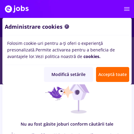
7
Administrare cookies 🍪
Folosim cookie-uri pentru a-ți oferi o experiență
0
locuri de munca
cu salarii Part time
in
Remote (de acasa)
presonalizată.
Permite activarea pentru a beneficia de
pentru
Student, Entry-Level (< 2 ani)
in
Constructii / Instalatii,
avantajele lor.
Vezi politica noastră de
cookies.
Medicina / Sanatate
Modifică setările
Acceptă toate
Nu au fost găsite joburi conform căutării tale