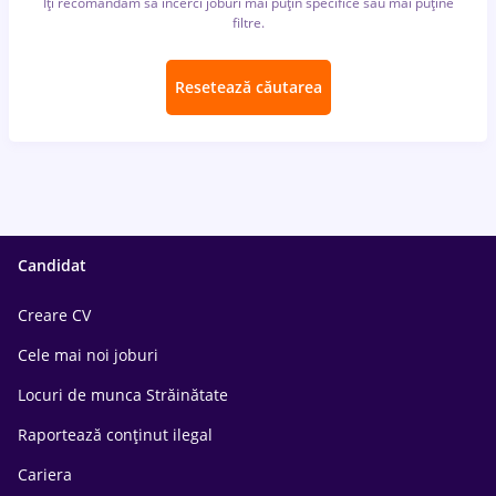
Îți recomandăm să încerci joburi mai puțin specifice sau mai puține
filtre.
Resetează căutarea
Candidat
Creare CV
Cele mai noi joburi
Locuri de munca Străinătate
Raportează conținut ilegal
Cariera