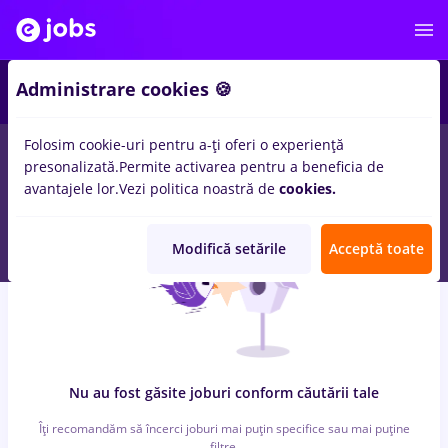
7
Administrare cookies 🍪
Folosim cookie-uri pentru a-ți oferi o experiență
0
locuri de munca
cu salarii Full time
in
Remote (de acasa)
presonalizată.
Permite activarea pentru a beneficia de
pentru
Student, Fara experienta
in
Banci, IT / Telecom
avantajele lor.
Vezi politica noastră de
cookies.
Modifică setările
Acceptă toate
Nu au fost găsite joburi conform căutării tale
Îți recomandăm să încerci joburi mai puțin specifice sau mai puține
filtre.