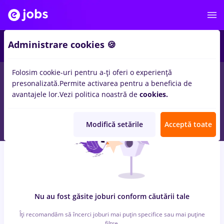
7
Administrare cookies 🍪
Folosim cookie-uri pentru a-ți oferi o experiență
0
locuri de munca
cu salarii takko, Full time
in
Remote (de
presonalizată.
Permite activarea pentru a beneficia de
acasa)
pentru
Student
in
Banci, Medicina / Sanatate
avantajele lor.
Vezi politica noastră de
cookies.
Modifică setările
Acceptă toate
Nu au fost găsite joburi conform căutării tale
Îți recomandăm să încerci joburi mai puțin specifice sau mai puține
filtre.