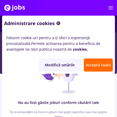
7
Administrare cookies 🍪
Folosim cookie-uri pentru a-ți oferi o experiență
0
locuri de munca
cu salarii takko, Full time
in
Remote (de
presonalizată.
Permite activarea pentru a beneficia de
acasa)
pentru
Student, Entry-Level (< 2 ani)
in
Banci
avantajele lor.
Vezi politica noastră de
cookies.
Modifică setările
Acceptă toate
Nu au fost găsite joburi conform căutării tale
Îți recomandăm să încerci joburi mai puțin specifice sau mai puține
filtre.