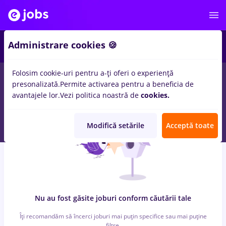
7
Administrare cookies 🍪
Folosim cookie-uri pentru a-ți oferi o experiență
0
locuri de munca
cu salarii takko, Full time
in
Remote (de
presonalizată.
Permite activarea pentru a beneficia de
acasa)
pentru
Entry-Level (< 2 ani)
in
Banci, IT / Telecom
avantajele lor.
Vezi politica noastră de
cookies.
Modifică setările
Acceptă toate
Nu au fost găsite joburi conform căutării tale
Îți recomandăm să încerci joburi mai puțin specifice sau mai puține
filtre.