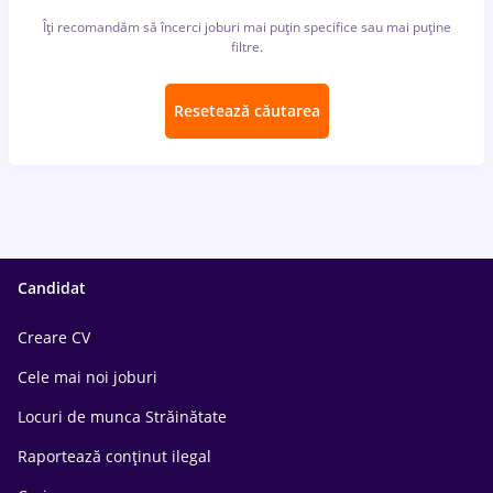
Îți recomandăm să încerci joburi mai puțin specifice sau mai puține
filtre.
Resetează căutarea
Candidat
Creare CV
Cele mai noi joburi
Locuri de munca Străinătate
Raportează conținut ilegal