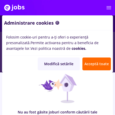
10
Administrare cookies 🍪
Folosim cookie-uri pentru a-ți oferi o experiență
0
locuri de munca
cu salarii teleperformance, Full time
in
presonalizată.
Permite activarea pentru a beneficia de
Remote (de acasa), Bucuresti
pentru
Fara experienta, Entry-
avantajele lor.
Vezi politica noastră de
cookies.
Level (< 2 ani)
in
Banci, Transport / Distributie, Medicina /
Sanatate
Modifică setările
Acceptă toate
Nu au fost găsite joburi conform căutării tale