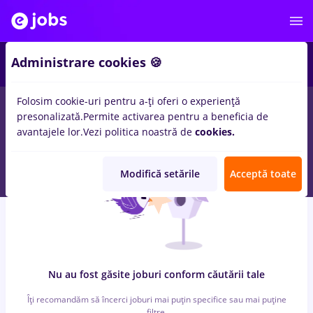
6
Administrare cookies 🍪
Folosim cookie-uri pentru a-ți oferi o experiență
0
locuri de munca
cu salarii
in
Qatar
pentru
Student, Fara
presonalizată.
Permite activarea pentru a beneficia de
experienta
in
Transport / Distributie, IT / Telecom
avantajele lor.
Vezi politica noastră de
cookies.
Modifică setările
Acceptă toate
Nu au fost găsite joburi conform căutării tale
Îți recomandăm să încerci joburi mai puțin specifice sau mai puține
filtre.