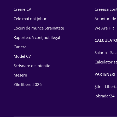
Comerț / Retail
Creare CV
Creeaza cont
Construcții
Cele mai noi joburi
Anunturi de
Drept
Locuri de munca Străinătate
We Are HR
Educație / Training
Raportează conținut ilegal
CALCULAT
Cariera
Energetică
Salario - Sa
Model CV
Farma
Calculator sa
Scrisoare de intentie
Imobiliară
PARTENERI
Meserii
IT / Telecom
Zile libere 2026
Știri - Libert
Lemn / PVC
Jobradar24
Mașini / Auto
Media / Internet