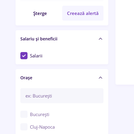
Șterge
Creează alertă
Salariu și beneficii
Salarii
Orașe
București
Cluj-Napoca