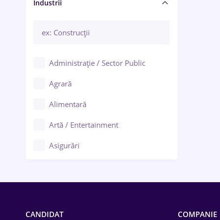
Manager / Executiv
Industrii
Administrație / Sector Public
Agrară
Alimentară
Artă / Entertainment
Asigurări
Bănci / Servicii financiare
Call-center / BPO
Chimică
CANDIDAT
COMPANIE