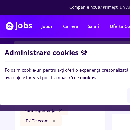
Companie nouă?
Primești un A
Joburi
Cariera
Salarii
Ofertă C
Administrare cookies 🍪
Folosim cookie-uri pentru a-ți oferi o experiență presonalizată.
0
loc
Filtre
avantajele lor.
Vezi politica noastră de
cookies.
Tele
Salarii
Iași (Iași)
Full time
Fără experiență
IT / Telecom