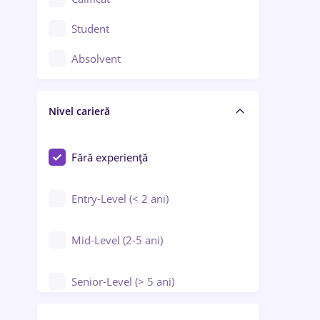
Construcții / Instalații
Student
Controlul calității
Absolvent
Crewing / Casino / Entertainment
Nivel carieră
Educație / Training / Arte
Farmacie
Fără experiență
Entry-Level (< 2 ani)
Mid-Level (2-5 ani)
Senior-Level (> 5 ani)