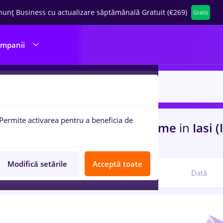
nunț Business cu actualizare săptămânală Gratuit (€269)
Gratis
ompanii
Permite activarea pentru a beneficia de
uri de munca
cu salarii Full time
in
Iasi (
com
Modifică setările
Acceptă toate
Relevanță
Dată