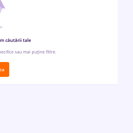
m căutării tale
cifice sau mai puține filtre.
ea