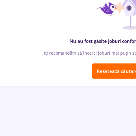
Nu au fost găsite joburi confor
Îți recomandăm să încerci joburi mai puțin spe
Resetează căutar