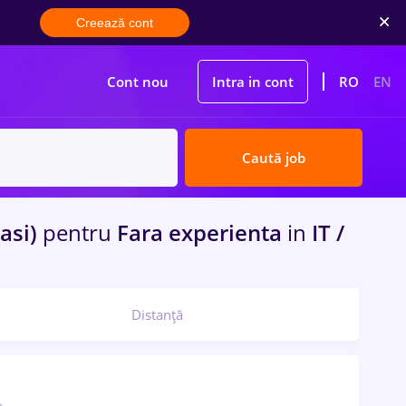
Creează cont
Cont nou
Intra in cont
RO
EN
Caută job
Iasi)
pentru
Fara experienta
in
IT /
Distanță