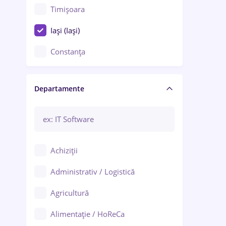
Timișoara
Iași (Iași)
Constanța
Craiova
Departamente
Brașov
Bacău
Brăila
Achiziții
Galați (Galați)
Administrativ / Logistică
Oradea
Agricultură
Ploiești
Alimentație / HoReCa
Adjud