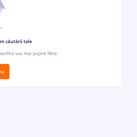
m căutării tale
cifice sau mai puține filtre.
ea