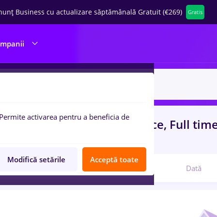
nunț Business cu actualizare săptămânală Gratuit (€269)
Gratis
ompanii
Permite activarea pentru a beneficia de
uri de munca
cu salarii finance, Full tim
rienta
in
Banci
Modifică setările
Acceptă toate
Relevanță
Dată