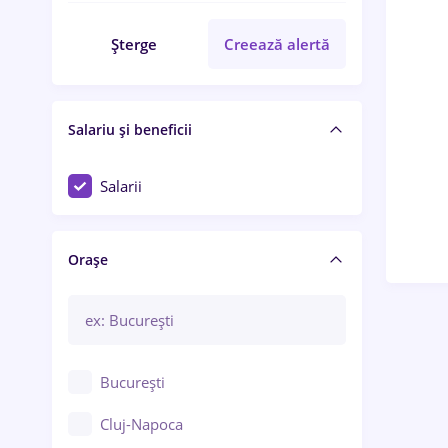
Șterge
Creează alertă
Salariu și beneficii
Salarii
Orașe
București
Cluj-Napoca