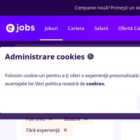
Companie nouă?
Primești un A
Joburi
Cariera
Salarii
Ofertă C
Administrare cookies 🍪
Folosim cookie-uri pentru a-ți oferi o experiență presonalizată.
0
loc
Filtre
avantajele lor.
Vezi politica noastră de
cookies.
expe
finance
Salarii
Iași (Iași)
Bănci
Full time
Student
Fără experiență