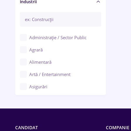
Manager / Executiv
Industrii
Administrație / Sector Public
Agrară
Alimentară
Artă / Entertainment
Asigurări
Bănci / Servicii financiare
Call-center / BPO
Chimică
CANDIDAT
COMPANIE