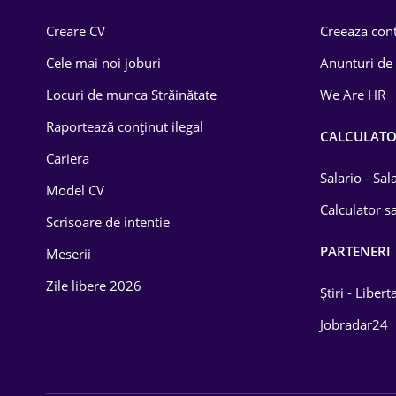
Comerț / Retail
Creare CV
Creeaza cont
Construcții
Cele mai noi joburi
Anunturi de
Drept
Locuri de munca Străinătate
We Are HR
Educație / Training
Raportează conținut ilegal
CALCULAT
Cariera
Energetică
Salario - Sa
Model CV
Farma
Calculator sa
Scrisoare de intentie
Imobiliară
PARTENERI
Meserii
IT / Telecom
Zile libere 2026
Știri - Libert
Lemn / PVC
Jobradar24
Mașini / Auto
Media / Internet