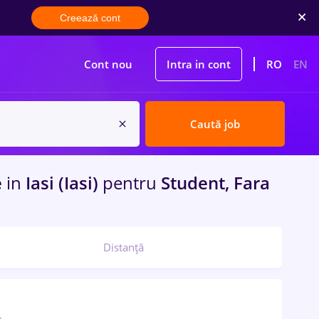
Creează cont
Cont nou
Intra in cont
RO
EN
Caută job
e
in
Iasi (Iasi)
pentru
Student, Fara
Distanță