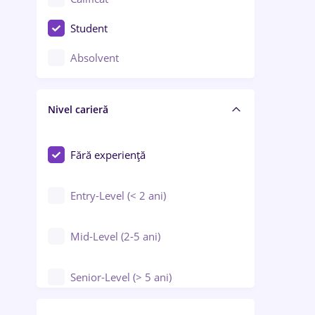
Construcții / Instalații
Student
Controlul calității
Absolvent
Crewing / Casino / Entertainment
Nivel carieră
Educație / Training / Arte
Farmacie
Fără experiență
Entry-Level (< 2 ani)
Mid-Level (2-5 ani)
Senior-Level (> 5 ani)