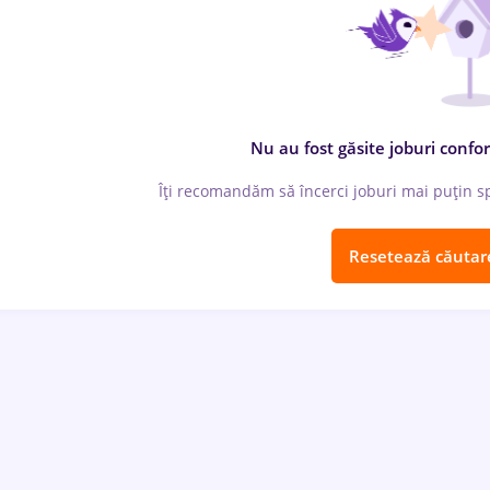
Nu au fost găsite joburi confor
Îți recomandăm să încerci joburi mai puțin spe
Resetează căutar