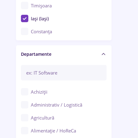
Timișoara
Iași (Iași)
Constanța
Craiova
Departamente
Brașov
Bacău
Brăila
Achiziții
Galați (Galați)
Administrativ / Logistică
Oradea
Agricultură
Ploiești
Alimentație / HoReCa
Adjud