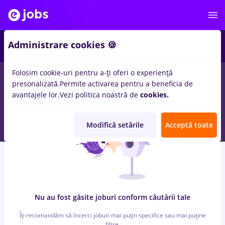
7
Administrare cookies 🍪
Folosim cookie-uri pentru a-ți oferi o experiență
0
locuri de munca
cu salarii lidl, Part time
in
Galati (Galati)
presonalizată.
Permite activarea pentru a beneficia de
pentru
Student, Entry-Level (< 2 ani)
in
Constructii / Instalatii
avantajele lor.
Vezi politica noastră de
cookies.
Modifică setările
Acceptă toate
Nu au fost găsite joburi conform căutării tale
Îți recomandăm să încerci joburi mai puțin specifice sau mai puține
filtre.