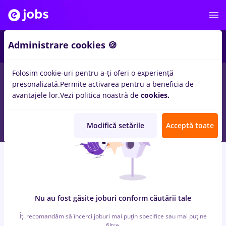
6
Administrare cookies 🍪
Folosim cookie-uri pentru a-ți oferi o experiență
0
locuri de munca
cu salarii Full time
in
Dorohoi
pentru
Entry-
presonalizată.
Permite activarea pentru a beneficia de
Level (< 2 ani)
in
Transport / Distributie, IT / Telecom
avantajele lor.
Vezi politica noastră de
cookies.
Modifică setările
Acceptă toate
Nu au fost găsite joburi conform căutării tale
Îți recomandăm să încerci joburi mai puțin specifice sau mai puține
filtre.