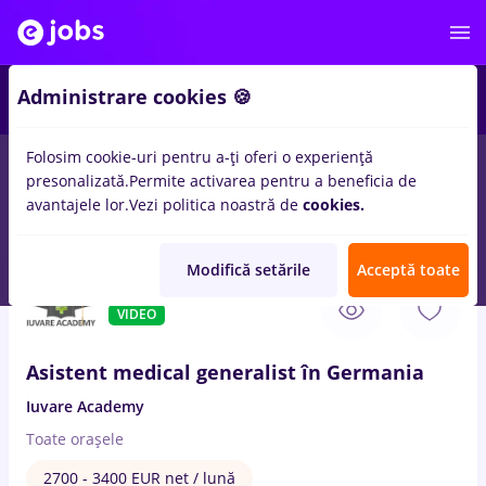
2
Administrare cookies 🍪
Folosim cookie-uri pentru a-ți oferi o experiență
presonalizată.
Permite activarea pentru a beneficia de
Full time
Part time
Fără experiență
Entry-Level 
avantajele lor.
Vezi politica noastră de
cookies.
380
locuri de munca
cu salarii
in
Corabia
Modifică setările
Acceptă toate
8 Aug. 2026
VIDEO
Asistent medical generalist în Germania
Iuvare Academy
Toate oraşele
2700 - 3400 EUR net / lună