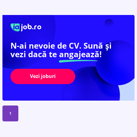
N-ai nevoie de CV. Sună și
vezi dacă te
angajează!
Vezi joburi
1