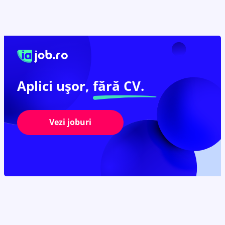
Aplici ușor,
fără CV.
Vezi joburi