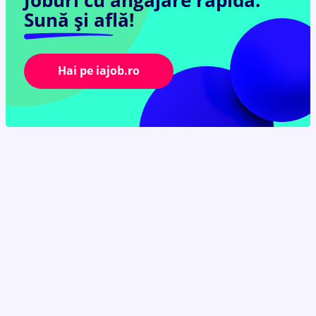
Joburi cu angajare rapidă.
Sună și află!
Hai pe iajob.ro