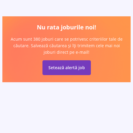
Nu rata joburile noi!
Acum sunt 380 joburi care se potrivesc criteriilor tale de
căutare. Salvează căutarea și îți trimitem cele mai noi
joburi direct pe e-mail!
Setează alertă job