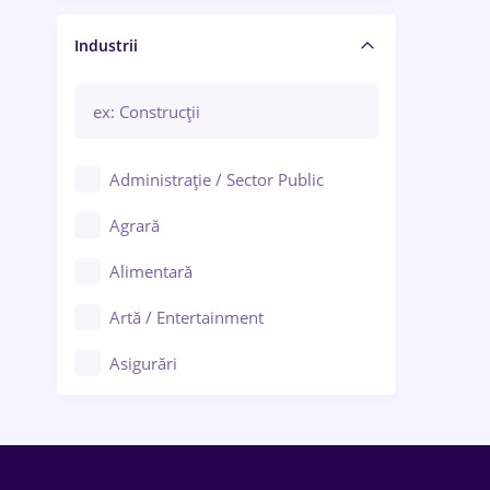
Manager / Executiv
Industrii
Administrație / Sector Public
Agrară
Alimentară
Artă / Entertainment
Asigurări
Bănci / Servicii financiare
Call-center / BPO