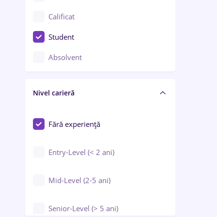
Confecții / Design vestimentar
Calificat
Construcții / Instalații
Student
Controlul calității
Absolvent
Crewing / Casino / Entertainment
Nivel carieră
Educație / Training / Arte
Farmacie
Fără experiență
Entry-Level (< 2 ani)
Mid-Level (2-5 ani)
Senior-Level (> 5 ani)