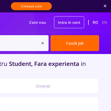
Creează cont
Cont nou
Intra in cont
RO
EN
Caută job
tru
Student, Fara experienta
in
Distanță