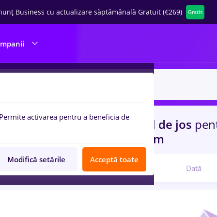
nunț Business cu actualizare săptămânală Gratuit (€269)
Gratis
ompanii
Permite activarea pentru a beneficia de
uri de munca
cu salarii viseul de jos
pen
ructii / Instalatii, IT / Telecom
Modifică setările
Acceptă toate
Relevanță
Dată