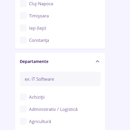
Cluj-Napoca
Timișoara
Iași (Iași)
Constanța
Craiova
Departamente
Brașov
Bacău
Brăila
Achiziții
Galați (Galați)
Administrativ / Logistică
Oradea
Agricultură
Ploiești