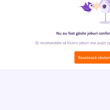
Nu au fost găsite joburi confor
Îți recomandăm să încerci joburi mai puțin spe
Resetează căutar