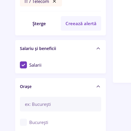
IT / Telecom
Șterge
Creează alertă
Salariu și beneficii
Salarii
Orașe
București