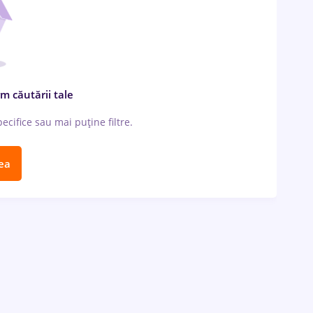
m căutării tale
cifice sau mai puține filtre.
ea