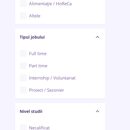
Alimentație / HoReCa
Adjud
Altele
Aiud
Arhitectură / Design interior
Alba Iulia
Tipul jobului
Asigurări
Alexandria
Au pair / Babysitter / Curățenie
Full time
Arad
Audit / Consultanță
Part time
Baia Mare
Auto / Echipamente
Internship / Voluntariat
Bârlad
Automatizări
Proiect / Sezonier
Bistrița (Bistrița-Năsăud)
Bănci
Nivel studii
Cercetare - dezvoltare
Chimie / Biochimie
Necalificat