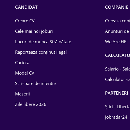
Chimică
CANDIDAT
COMPANIE
Comerț / Retail
Creare CV
Creeaza cont
Construcții
Cele mai noi joburi
Anunturi de
Drept
Locuri de munca Străinătate
We Are HR
Educație / Training
Raportează conținut ilegal
CALCULAT
Cariera
Energetică
Salario - Sa
Model CV
Farma
Calculator sa
Scrisoare de intentie
Imobiliară
PARTENERI
Meserii
IT / Telecom
Zile libere 2026
Știri - Libert
Lemn / PVC
Jobradar24
Mașini / Auto