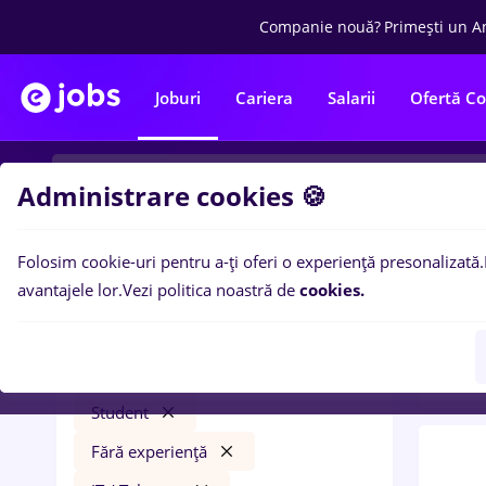
Companie nouă?
Primești un A
Joburi
Cariera
Salarii
Ofertă C
Administrare cookies 🍪
Folosim cookie-uri pentru a-ți oferi o experiență presonalizată.
0
loc
Filtre
avantajele lor.
Vezi politica noastră de
cookies.
Const
viseul de jos
Salarii
Construcții / Instalații
Student
Fără experiență