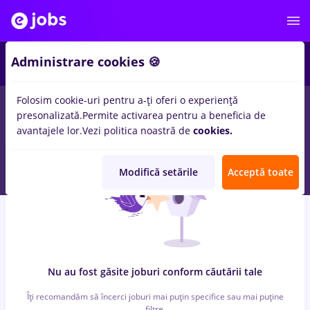
7
Administrare cookies 🍪
Folosim cookie-uri pentru a-ți oferi o experiență
0
locuri de munca
cu salarii zidar zugrav, Part time
in
Cluj-
presonalizată.
Permite activarea pentru a beneficia de
Napoca
pentru
Student
in
Transport / Distributie, IT / Telecom
avantajele lor.
Vezi politica noastră de
cookies.
Modifică setările
Acceptă toate
Nu au fost găsite joburi conform căutării tale
Îți recomandăm să încerci joburi mai puțin specifice sau mai puține
filtre.