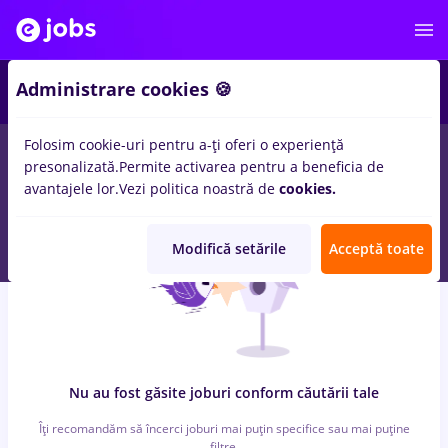
6
Administrare cookies 🍪
Folosim cookie-uri pentru a-ți oferi o experiență
0
locuri de munca
cu salarii peisagist, Part time
in
Cluj-Napoca
presonalizată.
Permite activarea pentru a beneficia de
pentru
Entry-Level (< 2 ani)
in
Transport / Distributie
avantajele lor.
Vezi politica noastră de
cookies.
Modifică setările
Acceptă toate
Nu au fost găsite joburi conform căutării tale
Îți recomandăm să încerci joburi mai puțin specifice sau mai puține
filtre.