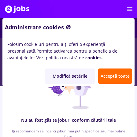
6
Administrare cookies 🍪
Folosim cookie-uri pentru a-ți oferi o experiență
0
locuri de munca
cu salarii peisagist, Full time
in
Cluj-Napoca
presonalizată.
Permite activarea pentru a beneficia de
pentru
Entry-Level (< 2 ani)
in
Transport / Distributie
avantajele lor.
Vezi politica noastră de
cookies.
Modifică setările
Acceptă toate
Nu au fost găsite joburi conform căutării tale
Îți recomandăm să încerci joburi mai puțin specifice sau mai puține
filtre.