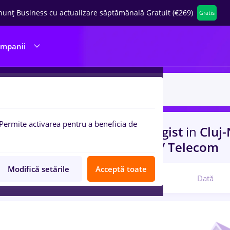
nunț Business cu actualizare săptămânală Gratuit (€269)
Gratis
ompanii
Permite activarea pentru a beneficia de
uri de munca
cu salarii peisagist
in
Cluj
n
Transport / Distributie, IT / Telecom
Modifică setările
Acceptă toate
Relevanță
Dată