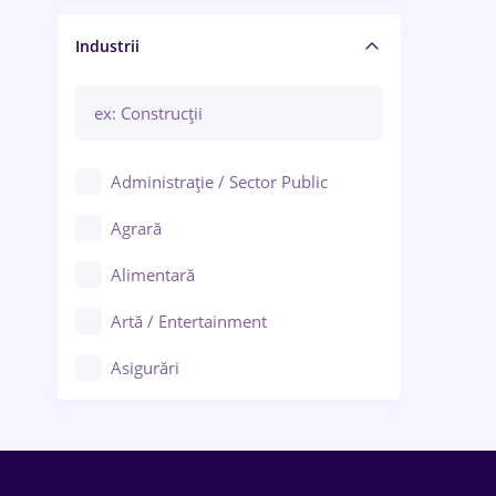
Manager / Executiv
Industrii
Administrație / Sector Public
Agrară
Alimentară
Artă / Entertainment
Asigurări
Bănci / Servicii financiare
Call-center / BPO