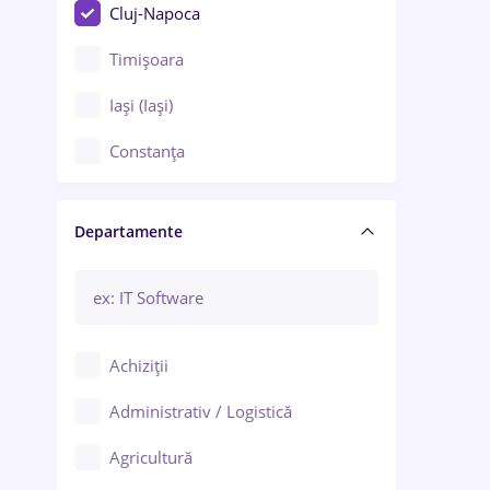
Cluj-Napoca
Timișoara
Iași (Iași)
Constanța
Craiova
Departamente
Brașov
Bacău
Brăila
Achiziții
Galați (Galați)
Administrativ / Logistică
Oradea
Agricultură
Ploiești