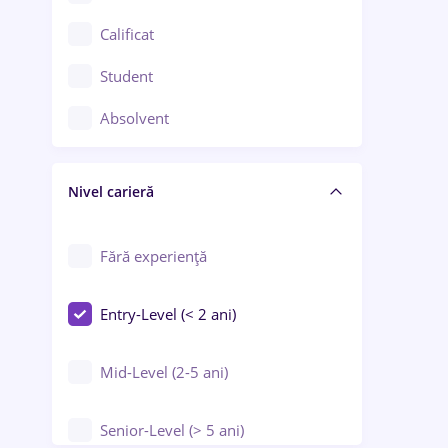
Confecții / Design vestimentar
Calificat
Construcții / Instalații
Student
Controlul calității
Absolvent
Crewing / Casino / Entertainment
Nivel carieră
Educație / Training / Arte
Farmacie
Fără experiență
Entry-Level (< 2 ani)
Mid-Level (2-5 ani)
Senior-Level (> 5 ani)