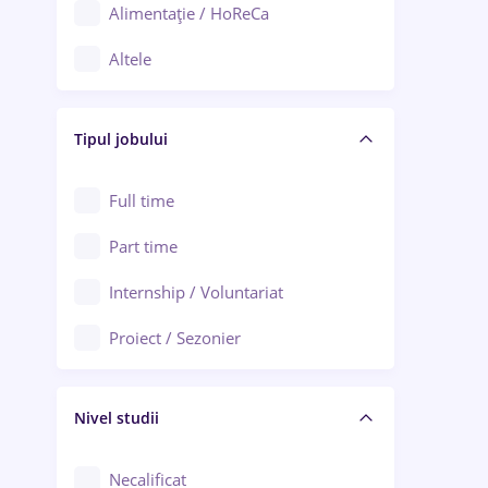
Alimentație / HoReCa
Adjud
Altele
Aiud
Arhitectură / Design interior
Alba Iulia
Tipul jobului
Asigurări
Alexandria
Au pair / Babysitter / Curățenie
Full time
Arad
Audit / Consultanță
Part time
Baia Mare
Auto / Echipamente
Internship / Voluntariat
Bârlad
Automatizări
Proiect / Sezonier
Bistrița (Bistrița-Năsăud)
Bănci
Nivel studii
Cercetare - dezvoltare
Chimie / Biochimie
Necalificat