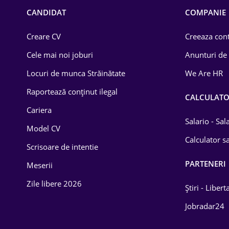
Chimică
CANDIDAT
COMPANIE
Comerț / Retail
Creare CV
Creeaza cont
Construcții
Cele mai noi joburi
Anunturi de
Drept
Locuri de munca Străinătate
We Are HR
Educație / Training
Raportează conținut ilegal
CALCULAT
Cariera
Energetică
Salario - Sa
Model CV
Farma
Calculator sa
Scrisoare de intentie
Imobiliară
PARTENERI
Meserii
IT / Telecom
Zile libere 2026
Știri - Libert
Lemn / PVC
Jobradar24
Mașini / Auto