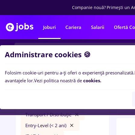
Companie nouă?
Primești un A
Joburi
Cariera
Salarii
Ofertă C
Administrare cookies 🍪
Folosim cookie-uri pentru a-ți oferi o experiență presonalizată.
0
loc
Filtre
avantajele lor.
Vezi politica noastră de
cookies.
ani)
i
peisagist
Salarii
Cluj-Napoca
Transport / Distribuție
Entry-Level (< 2 ani)