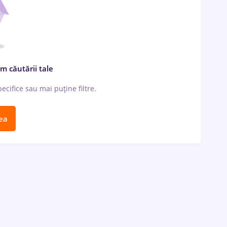
m căutării tale
cifice sau mai puține filtre.
ea