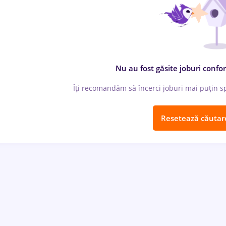
Nu au fost găsite joburi confor
Îți recomandăm să încerci joburi mai puțin spe
Resetează căutar