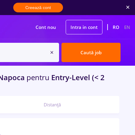
Creează cont
Cont nou
Intra in cont
RO
EN
Caută job
-Napoca
pentru
Entry-Level (< 2
Distanță