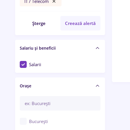
IT / Telecom
Șterge
Creează alertă
Salariu și beneficii
Salarii
Orașe
București