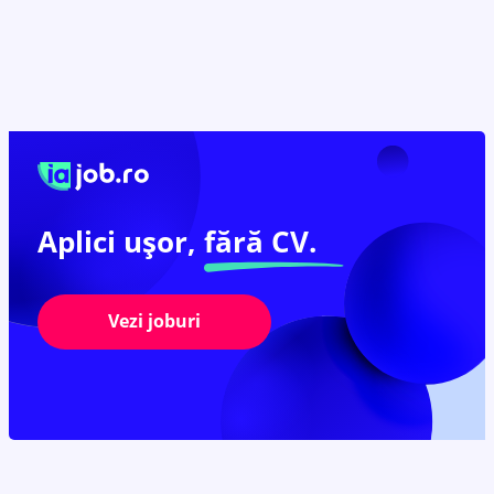
Aplici ușor,
fără CV.
Vezi joburi