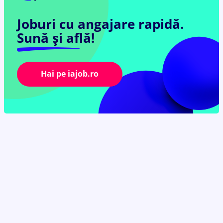
Joburi cu angajare rapidă.
Sună și află!
Hai pe iajob.ro