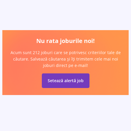
Nu rata joburile noi!
Acum sunt 212 joburi care se potrivesc criteriilor tale de
căutare. Salvează căutarea și îți trimitem cele mai noi
joburi direct pe e-mail!
Setează alertă job