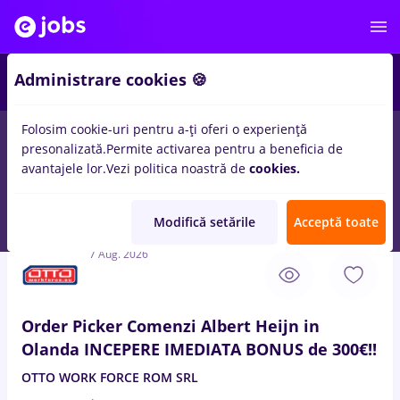
3
Administrare cookies 🍪
Folosim cookie-uri pentru a-ți oferi o experiență
presonalizată.
Permite activarea pentru a beneficia de
Full time
Part time
Fără experiență
Entry-Level 
avantajele lor.
Vezi politica noastră de
cookies.
212
locuri de munca
cu salarii
in
Cluj-Napoca
in
Transport /
Distributie
Modifică setările
Acceptă toate
7 Aug. 2026
Order Picker Comenzi Albert Heijn in
Olanda INCEPERE IMEDIATA BONUS de 300€!!
OTTO WORK FORCE ROM SRL