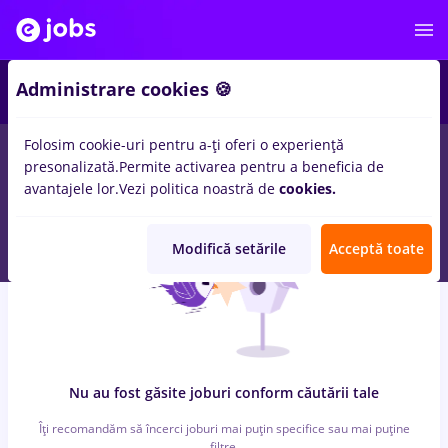
5
Administrare cookies 🍪
Folosim cookie-uri pentru a-ți oferi o experiență
0
locuri de munca
cu salarii Part time
in
Cluj-Napoca
in
presonalizată.
Permite activarea pentru a beneficia de
Constructii / Instalatii, Medicina / Sanatate
avantajele lor.
Vezi politica noastră de
cookies.
Modifică setările
Acceptă toate
Nu au fost găsite joburi conform căutării tale
Îți recomandăm să încerci joburi mai puțin specifice sau mai puține
filtre.