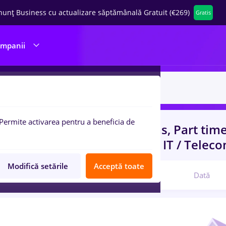
nunț Business cu actualizare săptămânală Gratuit (€269)
Gratis
ompanii
Permite activarea pentru a beneficia de
uri de munca
cu salarii dentas, Part tim
ani)
in
Constructii / Instalatii, IT / Telec
Modifică setările
Acceptă toate
Relevanță
Dată