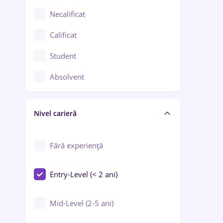
Chimie / Biochimie
Necalificat
Confecții / Design vestimentar
Calificat
Construcții / Instalații
Student
Controlul calității
Absolvent
Crewing / Casino / Entertainment
Nivel carieră
Educație / Training / Arte
Farmacie
Fără experiență
Entry-Level (< 2 ani)
Mid-Level (2-5 ani)