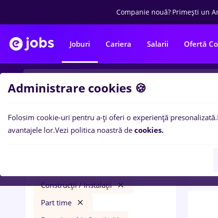
Companie nouă?
Primești un A
Joburi
Cariera
Salarii
Ofertă C
Administrare cookies 🍪
Folosim cookie-uri pentru a-ți oferi o experiență presonalizată.
0
loc
Filtre
avantajele lor.
Vezi politica noastră de
cookies.
(< 2 
dentas
Salarii
Cluj-Napoca
Construcții / Instalații
Part time