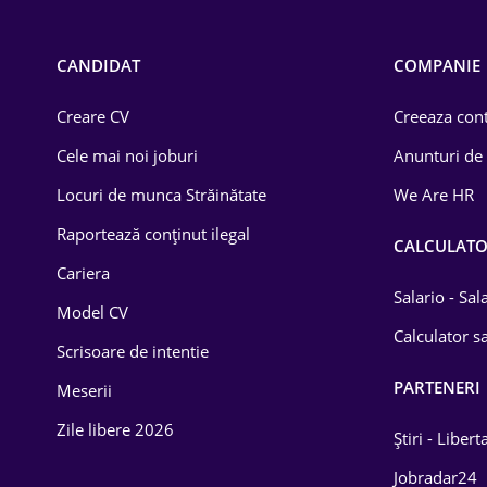
Call-center / BPO
Chimică
CANDIDAT
COMPANIE
Comerț / Retail
Creare CV
Creeaza cont
Construcții
Cele mai noi joburi
Anunturi de
Drept
Locuri de munca Străinătate
We Are HR
Educație / Training
Raportează conținut ilegal
CALCULAT
Cariera
Energetică
Salario - Sa
Model CV
Farma
Calculator sa
Scrisoare de intentie
Imobiliară
PARTENERI
Meserii
IT / Telecom
Zile libere 2026
Știri - Libert
Lemn / PVC
Jobradar24