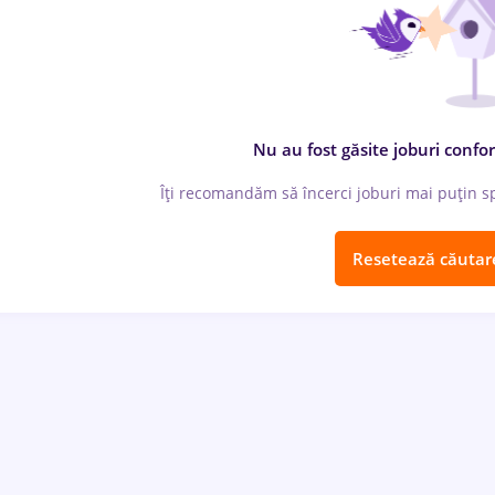
Nu au fost găsite joburi confor
Îți recomandăm să încerci joburi mai puțin spe
Resetează căutar