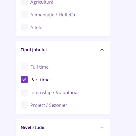
Agricultură
Ploiești
Alimentație / HoReCa
Adjud
Altele
Aiud
Arhitectură / Design interior
Alba Iulia
Tipul jobului
Asigurări
Alexandria
Au pair / Babysitter / Curățenie
Full time
Arad
Audit / Consultanță
Part time
Baia Mare
Auto / Echipamente
Internship / Voluntariat
Bârlad
Automatizări
Proiect / Sezonier
Bistrița (Bistrița-Năsăud)
Bănci
Nivel studii
Cercetare - dezvoltare