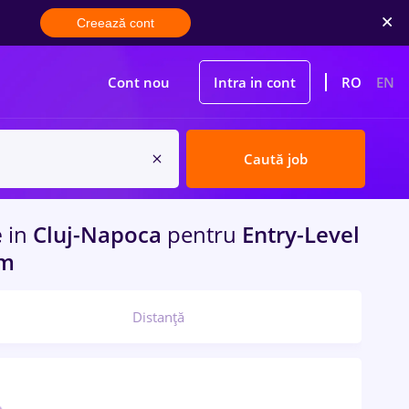
Creează cont
Cont nou
Intra in cont
RO
EN
Caută job
e
in
Cluj-Napoca
pentru
Entry-Level
om
Distanță