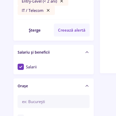
Entry-Level (< 2 ani)
IT / Telecom
Șterge
Creează alertă
Salariu și beneficii
Salarii
Orașe