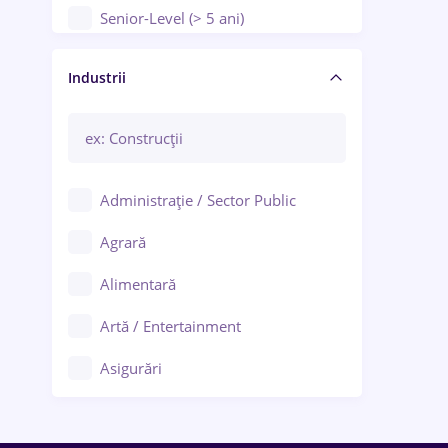
Senior-Level (> 5 ani)
Manager / Executiv
Industrii
Administrație / Sector Public
Agrară
Alimentară
Artă / Entertainment
Asigurări
Bănci / Servicii financiare