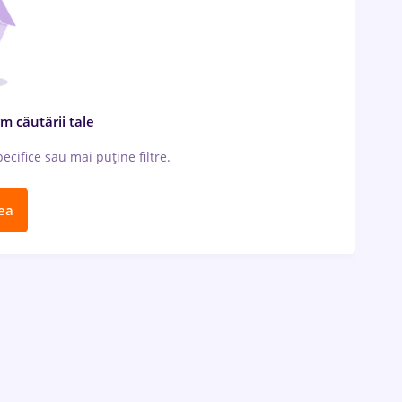
m căutării tale
cifice sau mai puține filtre.
ea