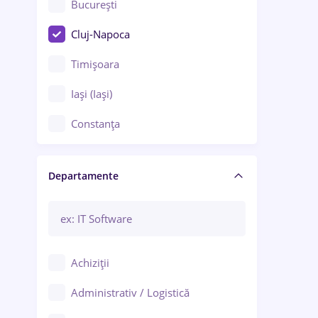
București
Cluj-Napoca
Timișoara
Iași (Iași)
Constanța
Craiova
Departamente
Brașov
Bacău
Brăila
Achiziții
Galați (Galați)
Administrativ / Logistică
Oradea