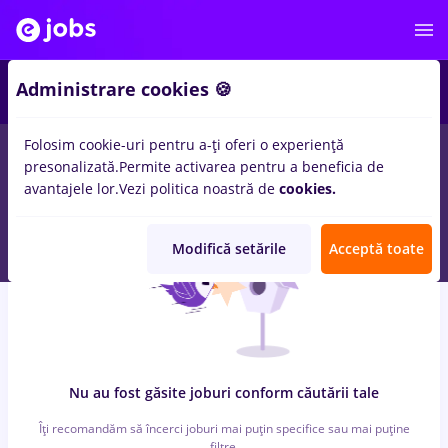
5
Administrare cookies 🍪
Folosim cookie-uri pentru a-ți oferi o experiență
0
locuri de munca
cu salarii asistent comercial
in
Cluj-Napoca
presonalizată.
Permite activarea pentru a beneficia de
pentru
Fara experienta
in
Constructii / Instalatii
avantajele lor.
Vezi politica noastră de
cookies.
Modifică setările
Acceptă toate
Nu au fost găsite joburi conform căutării tale
Îți recomandăm să încerci joburi mai puțin specifice sau mai puține
filtre.