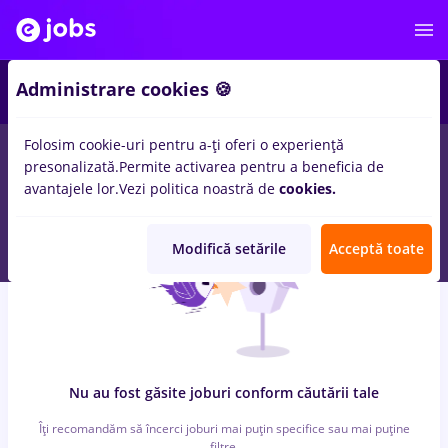
6
Administrare cookies 🍪
Folosim cookie-uri pentru a-ți oferi o experiență
0
locuri de munca
cu salarii peisagist, Full time
in
Cluj-Napoca
presonalizată.
Permite activarea pentru a beneficia de
pentru
Fara experienta
in
Banci
avantajele lor.
Vezi politica noastră de
cookies.
Modifică setările
Acceptă toate
Nu au fost găsite joburi conform căutării tale
Îți recomandăm să încerci joburi mai puțin specifice sau mai puține
filtre.