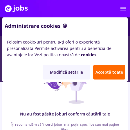
6
Administrare cookies 🍪
Folosim cookie-uri pentru a-ți oferi o experiență
0
locuri de munca
cu salarii faiantar, Full time
in
Cluj-Napoca
in
presonalizată.
Permite activarea pentru a beneficia de
Banci, Medicina / Sanatate
avantajele lor.
Vezi politica noastră de
cookies.
Modifică setările
Acceptă toate
Nu au fost găsite joburi conform căutării tale
Îți recomandăm să încerci joburi mai puțin specifice sau mai puține
filtre.