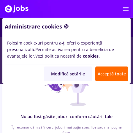
5
Administrare cookies 🍪
Folosim cookie-uri pentru a-ți oferi o experiență
0
locuri de munca
cu salarii Part time
in
Bucuresti
in
Transport
presonalizată.
Permite activarea pentru a beneficia de
/ Distributie, Asigurari
avantajele lor.
Vezi politica noastră de
cookies.
Modifică setările
Acceptă toate
Nu au fost găsite joburi conform căutării tale
Îți recomandăm să încerci joburi mai puțin specifice sau mai puține
filtre.