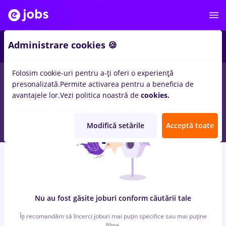
6
Administrare cookies 🍪
Folosim cookie-uri pentru a-ți oferi o experiență
0
locuri de munca
cu salarii bucatar sef, Full time
in
Bucuresti
presonalizată.
Permite activarea pentru a beneficia de
in
Transport / Distributie, IT / Telecom
avantajele lor.
Vezi politica noastră de
cookies.
Modifică setările
Acceptă toate
Nu au fost găsite joburi conform căutării tale
Îți recomandăm să încerci joburi mai puțin specifice sau mai puține
filtre.