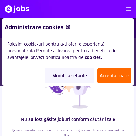
6
Administrare cookies 🍪
Folosim cookie-uri pentru a-ți oferi o experiență
0
locuri de munca
cu salarii alimentatie publica, Part time
in
presonalizată.
Permite activarea pentru a beneficia de
Bucuresti
pentru
Student
in
IT / Telecom
avantajele lor.
Vezi politica noastră de
cookies.
Modifică setările
Acceptă toate
Nu au fost găsite joburi conform căutării tale
Îți recomandăm să încerci joburi mai puțin specifice sau mai puține
filtre.