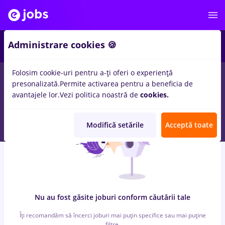
6
Administrare cookies 🍪
Folosim cookie-uri pentru a-ți oferi o experiență
0
locuri de munca
cu salarii bucatar sef, Full time
in
Bucuresti
presonalizată.
Permite activarea pentru a beneficia de
pentru
Entry-Level (< 2 ani)
in
IT / Telecom
avantajele lor.
Vezi politica noastră de
cookies.
Modifică setările
Acceptă toate
Nu au fost găsite joburi conform căutării tale
Îți recomandăm să încerci joburi mai puțin specifice sau mai puține
filtre.