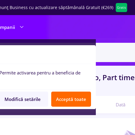
nunț Business cu actualizare săptămânală Gratuit (€269)
Gratis
ompanii
Permite activarea pentru a beneficia de
uri de munca
cu salarii jumbo, Part tim
)
in
Constructii / Instalatii
Modifică setările
Acceptă toate
Relevanță
Dată