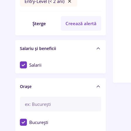
Entry-Level (< 2 ani)
Șterge
Creează alertă
Salariu și beneficii
Salarii
Orașe
București