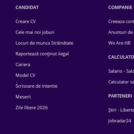
Chimică
CANDIDAT
COMPANIE
Comerț / Retail
Creare CV
Creeaza cont
Construcții
Cele mai noi joburi
Anunturi de
Drept
Locuri de munca Străinătate
We Are HR
Educație / Training
Raportează conținut ilegal
CALCULAT
Cariera
Energetică
Salario - Sa
Model CV
Farma
Calculator sa
Scrisoare de intentie
Imobiliară
PARTENERI
Meserii
IT / Telecom
Zile libere 2026
Știri - Libert
Lemn / PVC
Jobradar24
Mașini / Auto