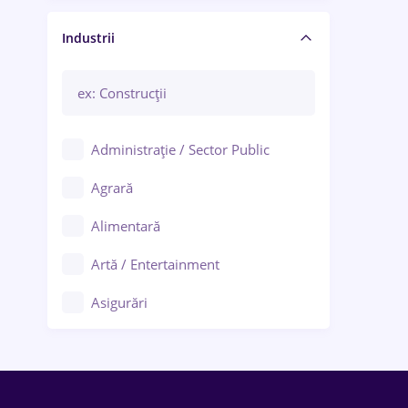
Manager / Executiv
Industrii
Administrație / Sector Public
Agrară
Alimentară
Artă / Entertainment
Asigurări
Bănci / Servicii financiare
Call-center / BPO