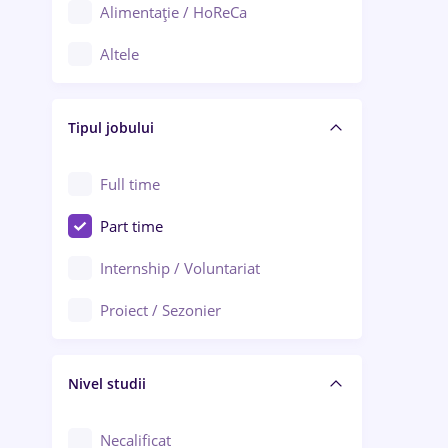
Alimentație / HoReCa
Adjud
Altele
Aiud
Arhitectură / Design interior
Alba Iulia
Tipul jobului
Asigurări
Alexandria
Au pair / Babysitter / Curățenie
Full time
Arad
Audit / Consultanță
Part time
Baia Mare
Auto / Echipamente
Internship / Voluntariat
Bârlad
Automatizări
Proiect / Sezonier
Bistrița (Bistrița-Năsăud)
Bănci
Nivel studii
Cercetare - dezvoltare
Chimie / Biochimie
Necalificat