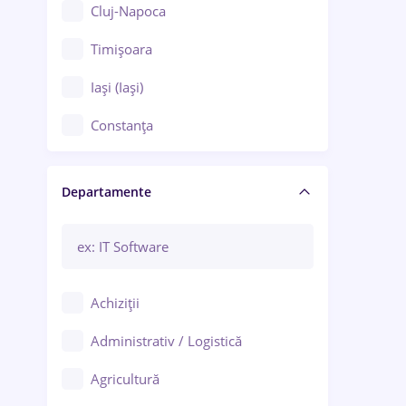
Cluj-Napoca
Timișoara
Iași (Iași)
Constanța
Craiova
Departamente
Brașov
Bacău
Brăila
Achiziții
Galați (Galați)
Administrativ / Logistică
Oradea
Agricultură
Ploiești