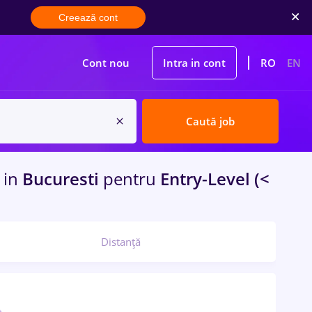
Creează cont
Cont nou
Intra in cont
RO
EN
Caută job
e
in
Bucuresti
pentru
Entry-Level (<
Distanță