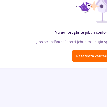
Nu au fost găsite joburi confor
Îți recomandăm să încerci joburi mai puțin spe
Resetează căutar