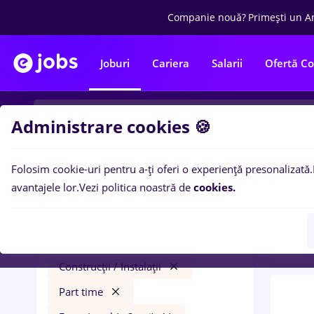
Companie nouă?
Primești un A
Joburi
Cariera
Salarii
Ofertă C
Administrare cookies 🍪
Folosim cookie-uri pentru a-ți oferi o experiență presonalizată.
0
loc
Filtre
avantajele lor.
Vezi politica noastră de
cookies.
2 ani
jumbo
Salarii
București
Construcții / Instalații
Part time