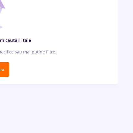
m căutării tale
cifice sau mai puține filtre.
ea