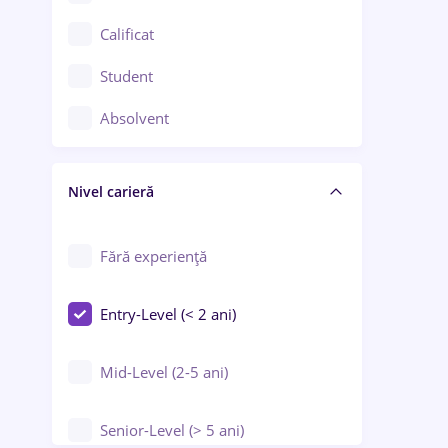
Confecții / Design vestimentar
Calificat
Construcții / Instalații
Student
Controlul calității
Absolvent
Crewing / Casino / Entertainment
Nivel carieră
Educație / Training / Arte
Farmacie
Fără experiență
Entry-Level (< 2 ani)
Mid-Level (2-5 ani)
Senior-Level (> 5 ani)