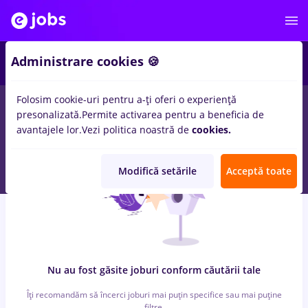
6
Administrare cookies 🍪
Folosim cookie-uri pentru a-ți oferi o experiență
0
locuri de munca
cu salarii cultura
in
Bucuresti
pentru
presonalizată.
Permite activarea pentru a beneficia de
Student
in
Constructii / Instalatii, IT / Telecom
avantajele lor.
Vezi politica noastră de
cookies.
Modifică setările
Acceptă toate
Nu au fost găsite joburi conform căutării tale
Îți recomandăm să încerci joburi mai puțin specifice sau mai puține
filtre.