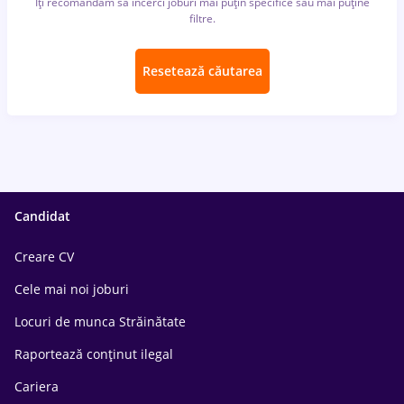
Îți recomandăm să încerci joburi mai puțin specifice sau mai puține
filtre.
Resetează căutarea
Candidat
Creare CV
Cele mai noi joburi
Locuri de munca Străinătate
Raportează conținut ilegal
Cariera