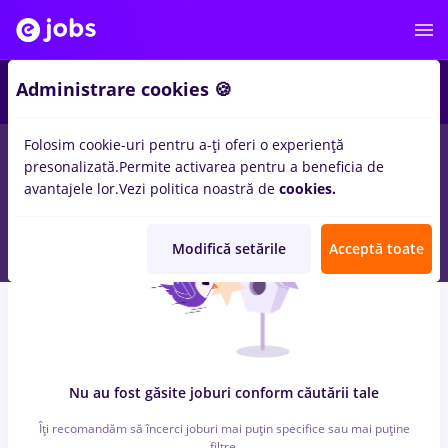
6
Administrare cookies 🍪
Folosim cookie-uri pentru a-ți oferi o experiență
0
locuri de munca
cu salarii insolventa, Part time
in
Bucuresti
presonalizată.
Permite activarea pentru a beneficia de
pentru
Student
in
Banci
avantajele lor.
Vezi politica noastră de
cookies.
Modifică setările
Acceptă toate
Nu au fost găsite joburi conform căutării tale
Îți recomandăm să încerci joburi mai puțin specifice sau mai puține
filtre.