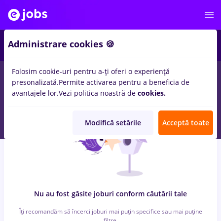
6
Administrare cookies 🍪
Folosim cookie-uri pentru a-ți oferi o experiență
0
locuri de munca
cu salarii insolventa
in
Bucuresti
pentru
presonalizată.
Permite activarea pentru a beneficia de
Student
in
Banci, IT / Telecom
avantajele lor.
Vezi politica noastră de
cookies.
Modifică setările
Acceptă toate
Nu au fost găsite joburi conform căutării tale
Îți recomandăm să încerci joburi mai puțin specifice sau mai puține
filtre.