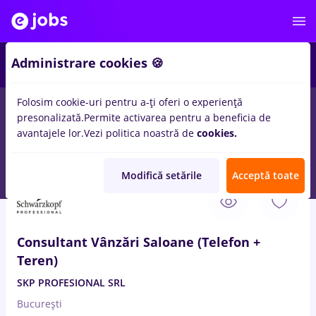
3
Administrare cookies 🍪
Folosim cookie-uri pentru a-ți oferi o experiență
presonalizată.
Permite activarea pentru a beneficia de
Full time
Part time
Fără experiență
Entry-Level 
avantajele lor.
Vezi politica noastră de
cookies.
11
locuri de munca
cu salarii 3ds max
in
Bucuresti
Modifică setările
Acceptă toate
3 Aug. 2026
Consultant Vânzări Saloane (Telefon +
Teren)
SKP PROFESIONAL SRL
București