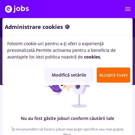
5
Administrare cookies 🍪
Folosim cookie-uri pentru a-ți oferi o experiență
0
locuri de munca
cu salarii
in
Bran (Brasov)
pentru
Student,
presonalizată.
Permite activarea pentru a beneficia de
Fara experienta
in
Banci
avantajele lor.
Vezi politica noastră de
cookies.
Modifică setările
Acceptă toate
Nu au fost găsite joburi conform căutării tale
Îți recomandăm să încerci joburi mai puțin specifice sau mai puține
filtre.