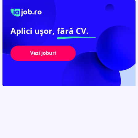
Aplici ușor,
fără CV.
Vezi joburi