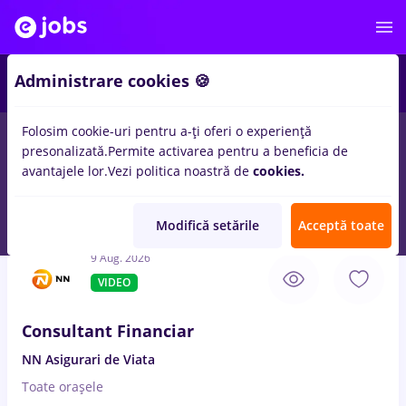
3
Administrare cookies 🍪
Folosim cookie-uri pentru a-ți oferi o experiență
presonalizată.
Permite activarea pentru a beneficia de
Salarii
Student
Transport / Distribuție
Construcț
avantajele lor.
Vezi politica noastră de
cookies.
834
locuri de munca
Full time
in
Roman
pentru
Entry-Level (< 2
ani)
Modifică setările
Acceptă toate
9 Aug. 2026
VIDEO
Consultant Financiar
NN Asigurari de Viata
Toate oraşele