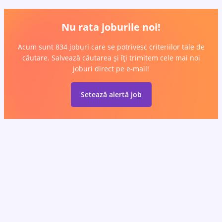
Nu rata joburile noi!
Acum sunt 834 joburi care se potrivesc criteriilor tale de
căutare. Salvează căutarea și îți trimitem cele mai noi
joburi direct pe e-mail!
Setează alertă job