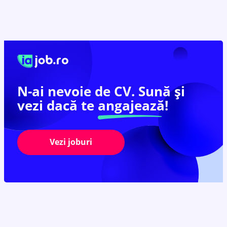
N-ai nevoie de CV. Sună și
vezi dacă te
angajează!
Vezi joburi