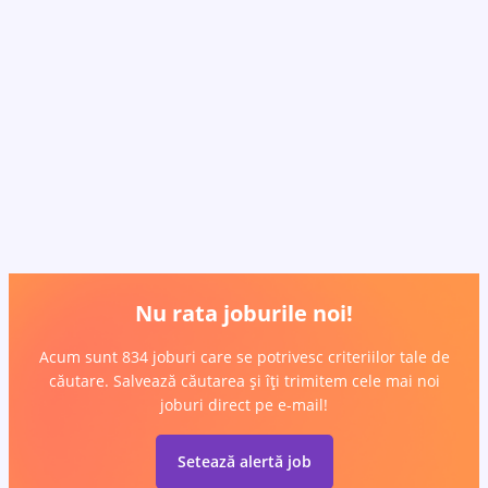
Nu rata joburile noi!
Acum sunt 834 joburi care se potrivesc criteriilor tale de
căutare. Salvează căutarea și îți trimitem cele mai noi
joburi direct pe e-mail!
Setează alertă job