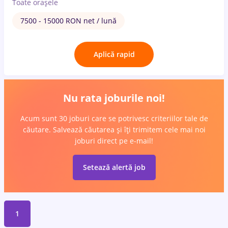
Toate oraşele
7500 - 15000 RON net / lună
Aplică rapid
Nu rata joburile noi!
Acum sunt 30 joburi care se potrivesc criteriilor tale de
căutare. Salvează căutarea și îți trimitem cele mai noi
joburi direct pe e-mail!
Setează alertă job
1