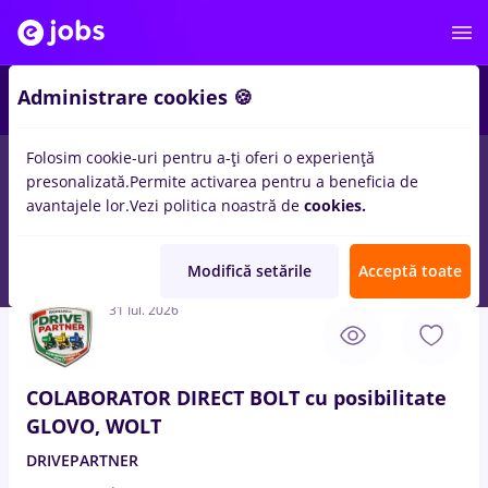
3
Administrare cookies 🍪
Folosim cookie-uri pentru a-ți oferi o experiență
presonalizată.
Permite activarea pentru a beneficia de
Salarii
Full time
Part time
Fără experiență
avantajele lor.
Vezi politica noastră de
cookies.
30
locuri de munca
sef atelier
in
Remote (de acasa)
in
Transport / Distributie
Modifică setările
Acceptă toate
31 Iul. 2026
COLABORATOR DIRECT BOLT cu posibilitate
GLOVO, WOLT
DRIVEPARTNER