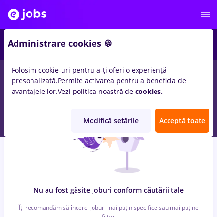
5
Administrare cookies 🍪
Folosim cookie-uri pentru a-ți oferi o experiență
0
locuri de munca
Part time
in
Remote (de acasa)
pentru
presonalizată.
Permite activarea pentru a beneficia de
Student
in
Transport / Distributie, Medicina / Sanatate
avantajele lor.
Vezi politica noastră de
cookies.
Modifică setările
Acceptă toate
Nu au fost găsite joburi conform căutării tale
Îți recomandăm să încerci joburi mai puțin specifice sau mai puține
filtre.