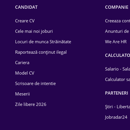
Chimică
CANDIDAT
COMPANIE
Comerț / Retail
Creare CV
Creeaza cont
Construcții
Cele mai noi joburi
Anunturi de
Drept
Locuri de munca Străinătate
We Are HR
Educație / Training
Raportează conținut ilegal
CALCULAT
Cariera
Energetică
Salario - Sa
Model CV
Farma
Calculator sa
Scrisoare de intentie
Imobiliară
PARTENERI
Meserii
IT / Telecom
Zile libere 2026
Știri - Libert
Lemn / PVC
Jobradar24
Mașini / Auto