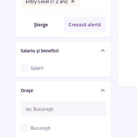
Entry-Level (< 2 ani)
Șterge
Creează alertă
Salariu și beneficii
Salarii
Orașe
București