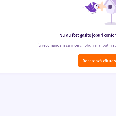
Nu au fost găsite joburi confor
Îți recomandăm să încerci joburi mai puțin spe
Resetează căutar