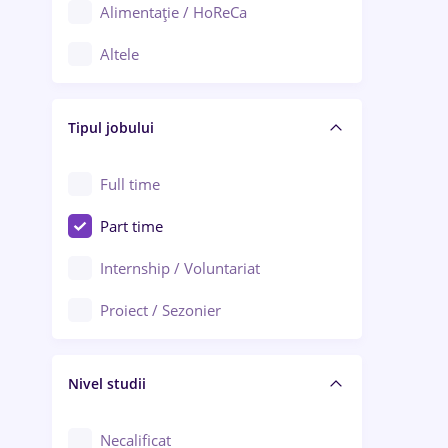
Alimentație / HoReCa
Adjud
Altele
Aiud
Arhitectură / Design interior
Alba Iulia
Tipul jobului
Asigurări
Alexandria
Au pair / Babysitter / Curățenie
Full time
Arad
Audit / Consultanță
Part time
Baia Mare
Auto / Echipamente
Internship / Voluntariat
Bârlad
Automatizări
Proiect / Sezonier
Bistrița (Bistrița-Năsăud)
Bănci
Nivel studii
Cercetare - dezvoltare
Chimie / Biochimie
Necalificat