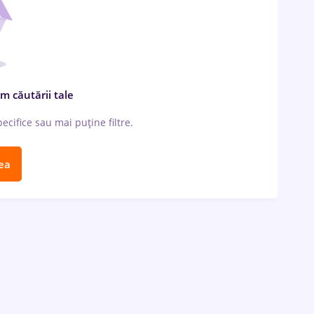
m căutării tale
cifice sau mai puține filtre.
ea