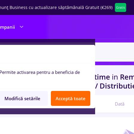
nunț Business cu actualizare săptămânală Gratuit (€269)
Gratis
ompanii
Permite activarea pentru a beneficia de
uri de munca
metrolog, Part time
in
Remo
-Level (< 2 ani)
in
Transport / Distributi
Modifică setările
Acceptă toate
Relevanță
Dată