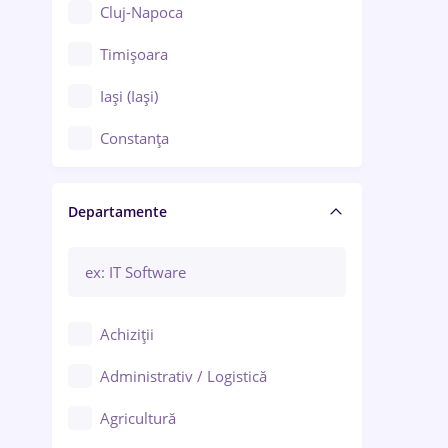
Cluj-Napoca
Timișoara
Iași (Iași)
Constanța
Craiova
Departamente
Brașov
Bacău
Brăila
Achiziții
Galați (Galați)
Administrativ / Logistică
Oradea
Agricultură
Ploiești