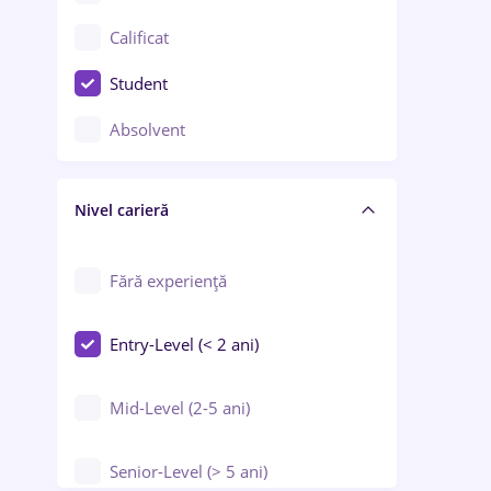
Confecții / Design vestimentar
Calificat
Construcții / Instalații
Student
Controlul calității
Absolvent
Crewing / Casino / Entertainment
Nivel carieră
Educație / Training / Arte
Farmacie
Fără experiență
Entry-Level (< 2 ani)
Mid-Level (2-5 ani)
Senior-Level (> 5 ani)