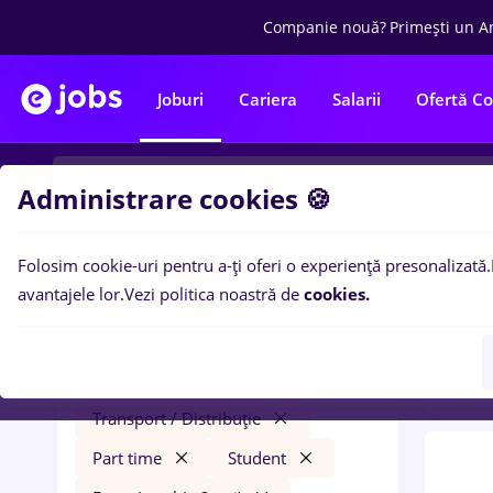
Companie nouă?
Primești un A
Joburi
Cariera
Salarii
Ofertă C
Administrare cookies 🍪
Folosim cookie-uri pentru a-ți oferi o experiență presonalizată.
0
loc
Filtre
avantajele lor.
Vezi politica noastră de
cookies.
Entry
metrolog
Remote (de acasă)
Transport / Distribuție
Part time
Student