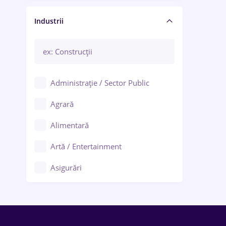
Manager / Executiv
Industrii
Administrație / Sector Public
Agrară
Alimentară
Artă / Entertainment
Asigurări
Bănci / Servicii financiare
Call-center / BPO