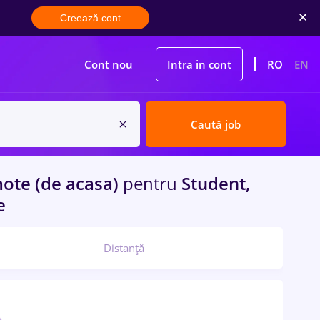
Creează cont
Cont nou
Intra in cont
RO
EN
Caută job
te (de acasa)
pentru
Student,
e
Distanță